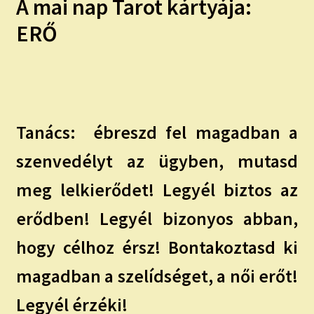
A mai nap Tarot kártyája:
child
menu
Expand
ISMERJ MEG!
ERŐ
child
menu
ÍRJ NEKEM!
IRATKOZZ FEL A VIDEÓ CSATORNÁNKRA!
Tanács:
ébreszd fel magadban a
TAROT ELEMZÉS MEGRENDELÉSE LIMITÁLT!
AJÁNDÉKOKKAL!
szenvedélyt az ügyben, mutasd
meg lelkierődet! Legyél biztos az
erődben! Legyél bizonyos abban,
hogy célhoz érsz! Bontakoztasd ki
magadban a szelídséget, a női erőt!
Legyél érzéki!