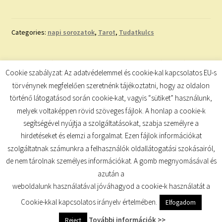
Categories:
napi sorozatok
,
Tarot
,
Tudatkulcs
Bejegyzés
Previous
Next
NAPI SZÁMMISZTIKA
INSPIRÁLÓ IDÉZET
Cookie szabályzat: Az adatvédelemmel és cookie-kal kapcsolatos EU-s
post:
post:
navigáció
törvénynek megfelelően szeretnénk tájékoztatni, hogy az oldalon
történő látogatásod során cookie-kat, vagyis “sütiket” használunk,
melyek voltaképpen rövid szöveges fájlok. A honlap a cookie-k
segítségével nyújtja a szolgáltatásokat, szabja személyre a
hirdetéseket és elemzi a forgalmat. Ezen fájlok információkat
szolgáltatnak számunkra a felhasználók oldallátogatási szokásairól,
de nem tárolnak személyes információkat. A gomb megnyomásával és
© TUDATKULCS 2026
azután a
Built with Storefront
.
weboldalunk használatával jóváhagyod a cookie-k használatát a
Cookie-kkal kapcsolatos irányelv értelmében.
Elfogadom
További információk >>
Reject