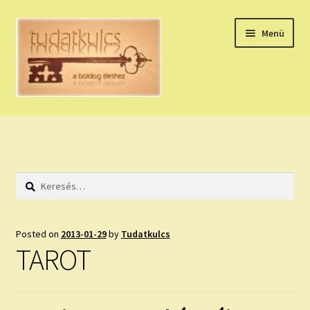
Ugrás
Kilépés
Menü
a
a
navigációhoz
tartalomba
Expand
HÚZZ EGY KÁRTYÁT!
child
menu
NAPI TAROT
Keresés:
HOLDNAPTÁR
HOLD TANÁCSOK
Posted on
2013-01-29
by
Tudatkulcs
TAROT
NAPI ASZTROLÓGIA
Expand
KÉRJ EGY MEGERŐSÍTÉST!