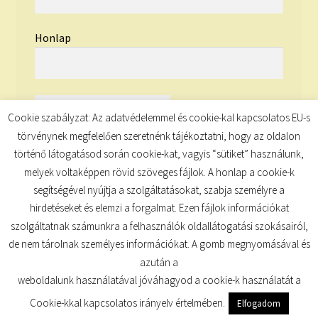
Honlap
Cookie szabályzat: Az adatvédelemmel és cookie-kal kapcsolatos EU-s
törvénynek megfelelően szeretnénk tájékoztatni, hogy az oldalon
történő látogatásod során cookie-kat, vagyis “sütiket” használunk,
melyek voltaképpen rövid szöveges fájlok. A honlap a cookie-k
segítségével nyújtja a szolgáltatásokat, szabja személyre a
hirdetéseket és elemzi a forgalmat. Ezen fájlok információkat
szolgáltatnak számunkra a felhasználók oldallátogatási szokásairól,
de nem tárolnak személyes információkat. A gomb megnyomásával és
© TUDATKULCS 2026
azután a
Built with Storefront
.
weboldalunk használatával jóváhagyod a cookie-k használatát a
Cookie-kkal kapcsolatos irányelv értelmében.
Elfogadom