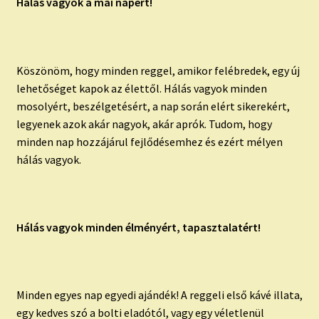
child
Hálás vagyok a mai napért!
menu
Expand
ISMERJ MEG!
child
menu
ÍRJ NEKEM!
Köszönöm, hogy minden reggel, amikor felébredek, egy új
lehetőséget kapok az élettől. Hálás vagyok minden
IRATKOZZ FEL A VIDEÓ CSATORNÁNKRA!
mosolyért, beszélgetésért, a nap során elért sikerekért,
legyenek azok akár nagyok, akár aprók. Tudom, hogy
TAROT ELEMZÉS MEGRENDELÉSE LIMITÁLT!
minden nap hozzájárul fejlődésemhez és ezért mélyen
AJÁNDÉKOKKAL!
hálás vagyok.
Hálás vagyok minden élményért, tapasztalatért!
Minden egyes nap egyedi ajándék! A reggeli első kávé illata,
egy kedves szó a bolti eladótól, vagy egy véletlenül