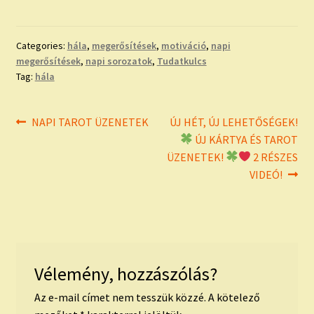
Categories:
hála
,
megerősítések
,
motiváció
,
napi
megerősítések
,
napi sorozatok
,
Tudatkulcs
Tag:
hála
Bejegyzés
Previous
Next
NAPI TAROT ÜZENETEK
ÚJ HÉT, ÚJ LEHETŐSÉGEK!
post:
post:
ÚJ KÁRTYA ÉS TAROT
navigáció
ÜZENETEK!
2 RÉSZES
VIDEÓ!
Vélemény, hozzászólás?
Az e-mail címet nem tesszük közzé.
A kötelező