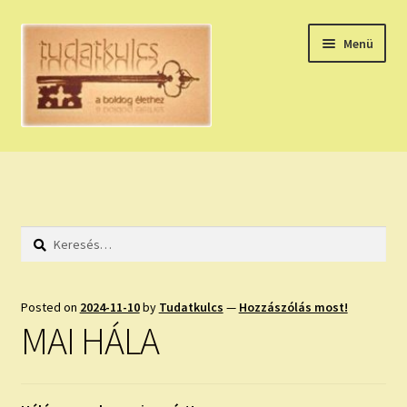
Ugrás
Kilépés
Menü
a
a
navigációhoz
tartalomba
Expand
HÚZZ EGY KÁRTYÁT!
child
menu
NAPI TAROT
Keresés:
HOLDNAPTÁR
HOLD TANÁCSOK
Posted on
2024-11-10
by
Tudatkulcs
—
Hozzászólás most!
MAI HÁLA
NAPI ASZTROLÓGIA
Expand
KÉRJ EGY MEGERŐSÍTÉST!