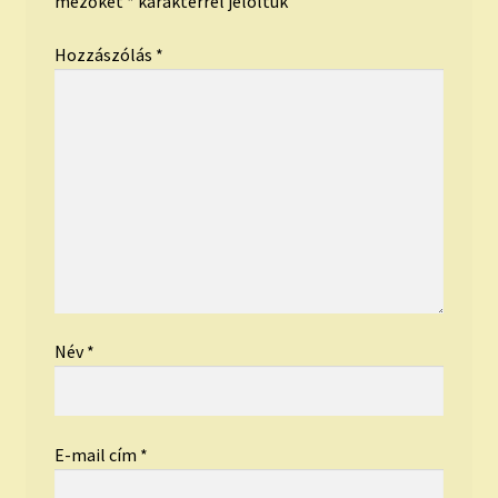
mezőket
*
karakterrel jelöltük
Hozzászólás
*
Név
*
E-mail cím
*