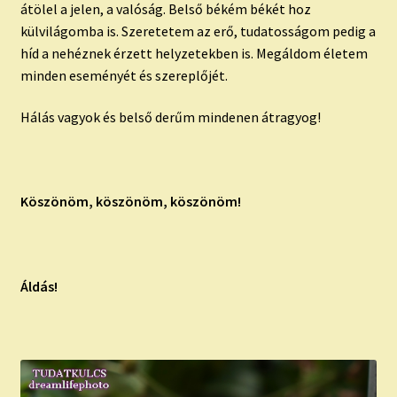
átölel a jelen, a valóság. Belső békém békét hoz
külvilágomba is. Szeretetem az erő, tudatosságom pedig a
híd a nehéznek érzett helyzetekben is. Megáldom életem
minden eseményét és szereplőjét.
Hálás vagyok és belső derűm mindenen átragyog!
Köszönöm, köszönöm, köszönöm!
Áldás!