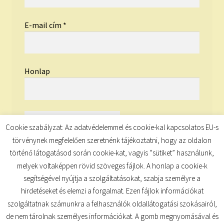
E-mail cím
*
Honlap
Cookie szabályzat: Az adatvédelemmel és cookie-kal kapcsolatos EU-s
törvénynek megfelelően szeretnénk tájékoztatni, hogy az oldalon
történő látogatásod során cookie-kat, vagyis “sütiket” használunk,
melyek voltaképpen rövid szöveges fájlok. A honlap a cookie-k
segítségével nyújtja a szolgáltatásokat, szabja személyre a
hirdetéseket és elemzi a forgalmat. Ezen fájlok információkat
szolgáltatnak számunkra a felhasználók oldallátogatási szokásairól,
de nem tárolnak személyes információkat. A gomb megnyomásával és
© TUDATKULCS 2026