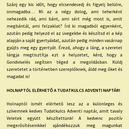
Szánj egy kis időt, hogy elcsendesedj és figyelj belülre,
önmagadba… Mi az a négy dolog, ami teherként
nehezedik rád, ami bánt, ami sért még most is, amit
megbántál, ami felzaklat? Írd ki magadból egyenként,
azután pedig helyezd el az üvegekbe és készítsd el a kép
alapján a saját gyertyáidat, azután pedig minden vasárnap
gyújts meg egy gyertyát. Érezd, ahogy a láng, a szeretet
lángja megtisztítja ezt a helyzetet, kérd, hogy a
Gondviselés segítsen téged a megoldásban. Küldj
szeretetet a történetben szereplőknek, áldd meg őket és
magadat is!
HOLNAPTÓL ELÉRHETŐ A TUDATKULCS ADVENTI NAPTÁR!
Holnaptól ismét elérhető lesz az a különleges és
szívemnek kedves Tudatkulcs Adventi naptár, amit tavaly
Veletek együtt készítettünk! A kedvenc pozitív
megerősítéseinkkel ajándékozzuk meg magunkat