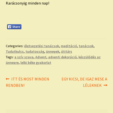
Karácsonyig minden nap!
Categories:
életvezetési tanácsok
,
meditáció
,
tanácsok
,
Tudatkulcs
,
tudatosság
,
ünnepek
,
útitárs
Tags:
a szív szava
,
Advent
,
adventi dekoráció
,
készülődés az
ünnepre
,
lelki béke gyakorlat
Bejegyzés
Previous
Next
ITT ÉS MOST MINDEN
EGY KICSI, DE IGAZ MESE A
post:
post:
RENDBEN!
LÉLEKNEK
navigáció