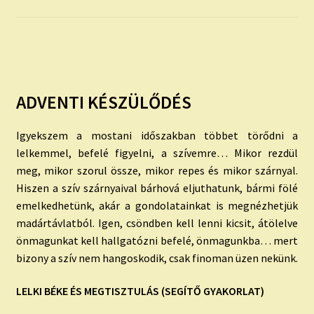
child
menu
Expand
ISMERJ MEG!
child
menu
ÍRJ NEKEM!
ADVENTI KÉSZÜLŐDÉS
IRATKOZZ FEL A VIDEÓ CSATORNÁNKRA!
Igyekszem a mostani időszakban többet törődni a
TAROT ELEMZÉS MEGRENDELÉSE LIMITÁLT!
lelkemmel, befelé figyelni, a szívemre… Mikor rezdül
AJÁNDÉKOKKAL!
meg, mikor szorul össze, mikor repes és mikor szárnyal.
Hiszen a szív szárnyaival bárhová eljuthatunk, bármi fölé
emelkedhetünk, akár a gondolatainkat is megnézhetjük
madártávlatból. Igen, csöndben kell lenni kicsit, átölelve
önmagunkat kell hallgatózni befelé, önmagunkba… mert
bizony a szív nem hangoskodik, csak finoman üzen nekünk.
LELKI BÉKE ÉS MEGTISZTULÁS (SEGÍTŐ GYAKORLAT)