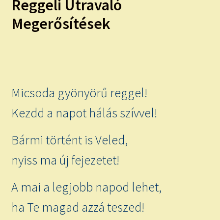
Reggeli Útravaló
child
menu
Expand
ISMERJ MEG!
Megerősítések
child
menu
ÍRJ NEKEM!
IRATKOZZ FEL A VIDEÓ CSATORNÁNKRA!
Micsoda gyönyörű reggel!
TAROT ELEMZÉS MEGRENDELÉSE LIMITÁLT!
AJÁNDÉKOKKAL!
Kezdd a napot hálás szívvel!
Bármi történt is Veled,
nyiss ma új fejezetet!
A mai a legjobb napod lehet,
ha Te magad azzá teszed!