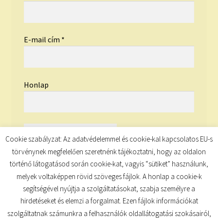
E-mail cím
*
Honlap
Cookie szabályzat: Az adatvédelemmel és cookie-kal kapcsolatos EU-s
törvénynek megfelelően szeretnénk tájékoztatni, hogy az oldalon
történő látogatásod során cookie-kat, vagyis “sütiket” használunk,
melyek voltaképpen rövid szöveges fájlok. A honlap a cookie-k
segítségével nyújtja a szolgáltatásokat, szabja személyre a
hirdetéseket és elemzi a forgalmat. Ezen fájlok információkat
szolgáltatnak számunkra a felhasználók oldallátogatási szokásairól,