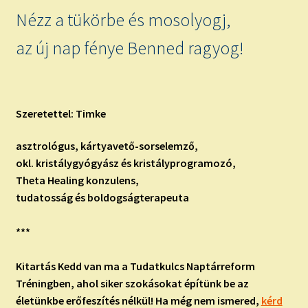
Nézz a tükörbe és mosolyogj,
az új nap fénye Benned ragyog!
Szeretettel: Timke
asztrológus, kártyavető-sorselemző,
okl. kristálygyógyász és kristályprogramozó,
Theta Healing konzulens,
tudatosság és boldogságterapeuta
***
Kitartás Kedd van ma a Tudatkulcs Naptárreform
Tréningben, ahol siker szokásokat építünk be az
életünkbe erőfeszítés nélkül!
Ha még nem ismered,
kérd