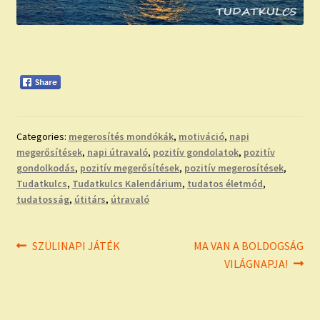
Categories:
megerosítés mondókák
,
motiváció
,
napi
megerősítések
,
napi útravaló
,
pozitív gondolatok
,
pozitív
gondolkodás
,
pozitív megerősítések
,
pozitív megerosítések
,
Tudatkulcs
,
Tudatkulcs Kalendárium
,
tudatos életmód
,
tudatosság
,
útitárs
,
útravaló
Bejegyzés
Previous
Next
SZÜLINAPI JÁTÉK
MA VAN A BOLDOGSÁG
post:
post:
VILÁGNAPJA!
navigáció