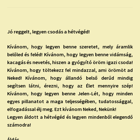
child
menu
Expand
ISMERJ MEG!
child
menu
ÍRJ NEKEM!
Jó reggelt, legyen csodás a hétvégéd!
IRATKOZZ FEL A VIDEÓ CSATORNÁNKRA!
Kívánom, hogy legyen benne szeretet, mely áramlik
belőled és feléd! Kívánom, hogy legyen benne vidámság,
TAROT ELEMZÉS MEGRENDELÉSE LIMITÁLT!
kacagás és nevetés, hiszen a gyógyító öröm igazi csoda!
AJÁNDÉKOKKAL!
Kívánom, hogy töltekezz fel mindazzal, ami örömöt ad
Neked! Kívánom, hogy állandó belső derűd mindig
segítsen látni, érezni, hogy az Élet mennyire szép!
Kívánom, hogy legyen benne Jelen-Lét, hogy minden
egyes pillanatot a maga teljességében, tudatossággal,
elfogadással élj meg. Ezt kívánom Neked, Nekünk!
Legyen áldott a hétvégéd és legyen mindenből elegendő
számodra!
Áldás