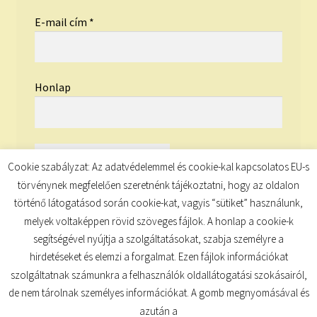
E-mail cím
*
Honlap
Cookie szabályzat: Az adatvédelemmel és cookie-kal kapcsolatos EU-s
törvénynek megfelelően szeretnénk tájékoztatni, hogy az oldalon
történő látogatásod során cookie-kat, vagyis “sütiket” használunk,
melyek voltaképpen rövid szöveges fájlok. A honlap a cookie-k
segítségével nyújtja a szolgáltatásokat, szabja személyre a
hirdetéseket és elemzi a forgalmat. Ezen fájlok információkat
szolgáltatnak számunkra a felhasználók oldallátogatási szokásairól,
de nem tárolnak személyes információkat. A gomb megnyomásával és
© TUDATKULCS 2026
azután a
Built with Storefront
.