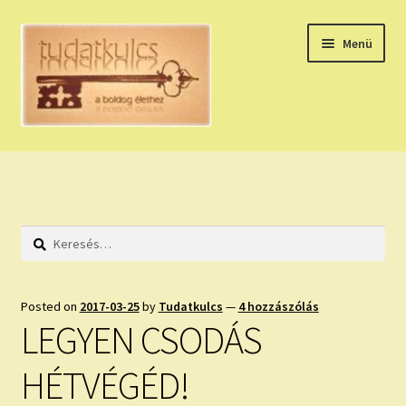
Ugrás
Kilépés
Menü
a
a
navigációhoz
tartalomba
Expand
HÚZZ EGY KÁRTYÁT!
child
menu
NAPI TAROT
Keresés:
HOLDNAPTÁR
HOLD TANÁCSOK
Posted on
2017-03-25
by
Tudatkulcs
—
4 hozzászólás
LEGYEN CSODÁS
NAPI ASZTROLÓGIA
HÉTVÉGÉD!
Expand
KÉRJ EGY MEGERŐSÍTÉST!