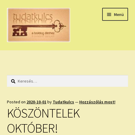
Ugrás
Kilépés
Menü
a
a
navigációhoz
tartalomba
Expand
HÚZZ EGY KÁRTYÁT!
child
menu
NAPI TAROT
Keresés:
HOLDNAPTÁR
HOLD TANÁCSOK
Posted on
2020-10-01
by
Tudatkulcs
—
Hozzászólás most!
KÖSZÖNTELEK
NAPI ASZTROLÓGIA
OKTÓBER!
Expand
KÉRJ EGY MEGERŐSÍTÉST!