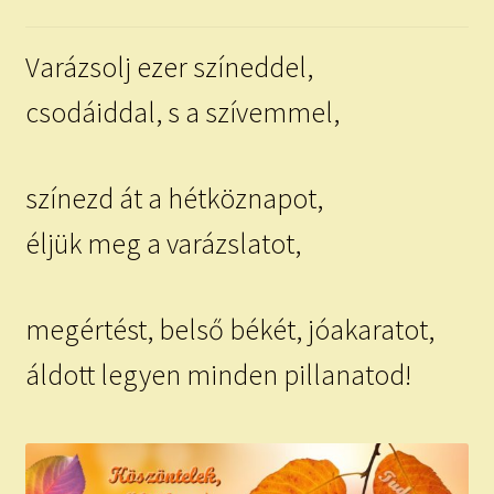
child
menu
Expand
ISMERJ MEG!
Varázsolj ezer színeddel,
child
menu
ÍRJ NEKEM!
csodáiddal, s a szívemmel,
IRATKOZZ FEL A VIDEÓ CSATORNÁNKRA!
színezd át a hétköznapot,
TAROT ELEMZÉS MEGRENDELÉSE LIMITÁLT!
éljük meg a varázslatot,
AJÁNDÉKOKKAL!
megértést, belső békét, jóakaratot,
áldott legyen minden pillanatod!