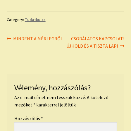
Category:
Tudatkulcs
Bejegyzés
Previous
Next
MINDENT A MÉRLEGRŐL
CSODÁLATOS KAPCSOLAT!
post:
post:
ÚJHOLD ÉS A TISZTA LAP!
navigáció
Vélemény, hozzászólás?
Az e-mail címet nem tesszük közzé.
A kötelező
mezőket
*
karakterrel jelöltük
Hozzászólás
*