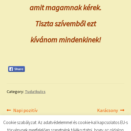
amit magamnak kérek.
Tiszta szívemből ezt
kívánom mindenkinek!
Category:
Tudatkulcs
Bejegyzés
Previous
Next
Napi pozitív
Karácsony
post:
post:
megerősítések
navigáció
Cookie szabályzat: Az adatvédelemmel és cookie-kal kapcsolatos EU-s
törvénynek megfelelően szeretnénk tájékoztatni, hogy az oldalon