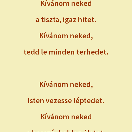
child
Kívánom neked
menu
Expand
ISMERJ MEG!
child
a tiszta, igaz hitet.
menu
ÍRJ NEKEM!
Kívánom neked,
IRATKOZZ FEL A VIDEÓ CSATORNÁNKRA!
tedd le minden terhedet.
TAROT ELEMZÉS MEGRENDELÉSE LIMITÁLT!
AJÁNDÉKOKKAL!
Kívánom neked,
Isten vezesse léptedet.
Kívánom neked