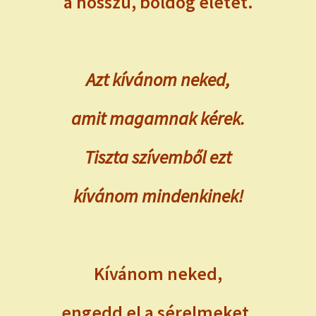
a hosszú, boldog életet.
Azt kívánom neked,
amit magamnak kérek.
Tiszta szívemből ezt
kívánom mindenkinek!
Kívánom neked,
engedd el a sérelmeket.