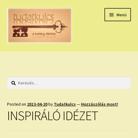
Ugrás
Kilépés
Menü
a
a
navigációhoz
tartalomba
Expand
HÚZZ EGY KÁRTYÁT!
child
menu
NAPI TAROT
Keresés:
HOLDNAPTÁR
HOLD TANÁCSOK
Posted on
2013-04-20
by
Tudatkulcs
—
Hozzászólás most!
INSPIRÁLÓ IDÉZET
NAPI ASZTROLÓGIA
Expand
KÉRJ EGY MEGERŐSÍTÉST!