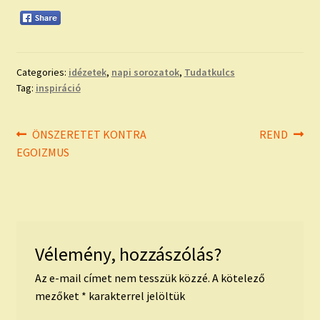
Categories:
idézetek
,
napi sorozatok
,
Tudatkulcs
Tag:
inspiráció
Bejegyzés
Previous
Next
ÖNSZERETET KONTRA
REND
post:
post:
EGOIZMUS
navigáció
Vélemény, hozzászólás?
Az e-mail címet nem tesszük közzé.
A kötelező
mezőket
*
karakterrel jelöltük