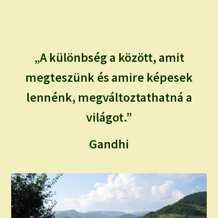
child
menu
Expand
ISMERJ MEG!
child
menu
ÍRJ NEKEM!
„A különbség a között, amit
IRATKOZZ FEL A VIDEÓ CSATORNÁNKRA!
megteszünk és amire képesek
lennénk, megváltoztathatná a
TAROT ELEMZÉS MEGRENDELÉSE LIMITÁLT!
AJÁNDÉKOKKAL!
világot.”
Gandhi