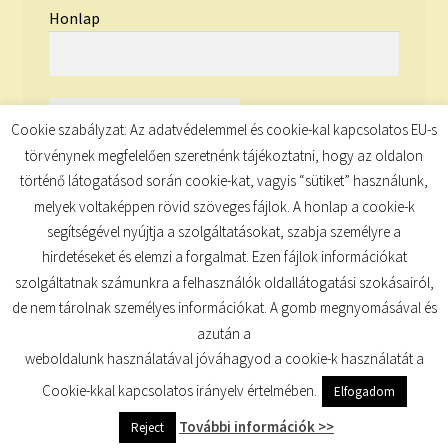
Honlap
Cookie szabályzat: Az adatvédelemmel és cookie-kal kapcsolatos EU-s
törvénynek megfelelően szeretnénk tájékoztatni, hogy az oldalon
történő látogatásod során cookie-kat, vagyis “sütiket” használunk,
melyek voltaképpen rövid szöveges fájlok. A honlap a cookie-k
segítségével nyújtja a szolgáltatásokat, szabja személyre a
hirdetéseket és elemzi a forgalmat. Ezen fájlok információkat
szolgáltatnak számunkra a felhasználók oldallátogatási szokásairól,
de nem tárolnak személyes információkat. A gomb megnyomásával és
© TUDATKULCS 2026
azután a
Built with Storefront
.
weboldalunk használatával jóváhagyod a cookie-k használatát a
Cookie-kkal kapcsolatos irányelv értelmében.
Elfogadom
További információk >>
Reject