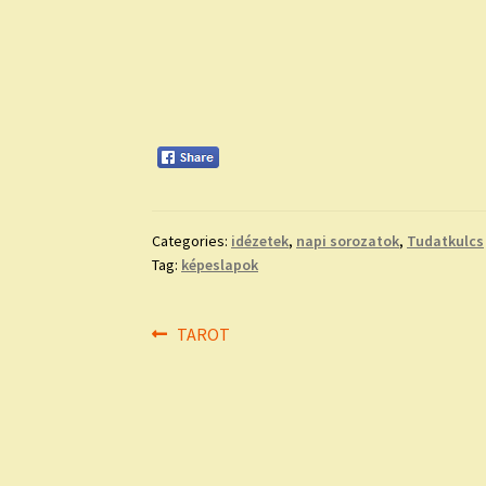
Categories:
idézetek
,
napi sorozatok
,
Tudatkulcs
Tag:
képeslapok
Bejegyzés
Previous
TAROT
post:
navigáció