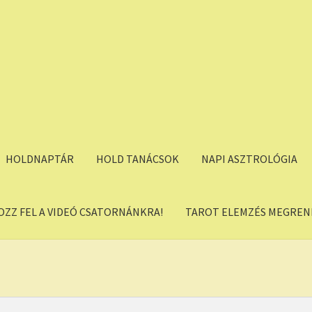
HOLDNAPTÁR
HOLD TANÁCSOK
NAPI ASZTROLÓGIA
OZZ FEL A VIDEÓ CSATORNÁNKRA!
TAROT ELEMZÉS MEGREND