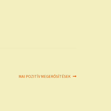
Next
MAI POZITÍV MEGERŐSÍTÉSEK
post: