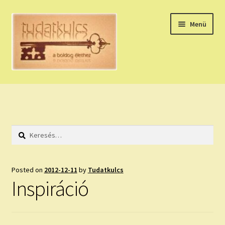
Ugrás
Kilépés
Menü
a
a
navigációhoz
tartalomba
Expand
HÚZZ EGY KÁRTYÁT!
child
menu
NAPI TAROT
Keresés:
HOLDNAPTÁR
HOLD TANÁCSOK
Posted on
2012-12-11
by
Tudatkulcs
Inspiráció
NAPI ASZTROLÓGIA
Expand
KÉRJ EGY MEGERŐSÍTÉST!