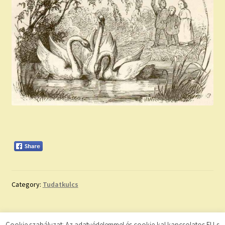
Category:
Tudatkulcs
Bejegyzés
Previous
Next
Inspiráló Idézet
Következő bejegyzés
Cookie szabályzat: Az adatvédelemmel és cookie-kal kapcsolatos EU-s