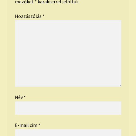
mezőket
*
karakterrel jelöltük
Hozzászólás
*
Név
*
E-mail cím
*