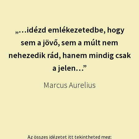
child
menu
Expand
ISMERJ MEG!
child
menu
ÍRJ NEKEM!
„…idézd emlékezetedbe, hogy
sem a jövő, sem a múlt nem
IRATKOZZ FEL A VIDEÓ CSATORNÁNKRA!
nehezedik rád, hanem mindig csak
TAROT ELEMZÉS MEGRENDELÉSE LIMITÁLT!
a jelen…”
AJÁNDÉKOKKAL!
Marcus Aurelius
Az összes idézetet itt tekintheted meg: