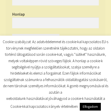
Honlap
Cookie szabályzat: Az adatvédelemmel és cookie-kal kapcsolatos EU-s
törvénynek megfelelően szeretnénk tájékoztatni, hogy az oldalon
történő látogatásod során cookie-kat, vagyis “sütiket” használunk,
melyek voltaképpen rövid szöveges fájlok. A honlap a cookie-k
segítségével nyújtja a szolgáltatásokat, szabja személyre a
hirdetéseket és elemzi a forgalmat. Ezen fájlok információkat
szolgáltatnak számunkra a felhasználók oldallátogatási szokásairól,
de nem tárolnak személyes információkat. A gomb megnyomásával és
© TUDATKULCS 2026
azután a
Built with Storefront
.
weboldalunk használatával jóváhagyod a cookie-k használatát a
Cookie-kkal kapcsolatos irányelv értelmében.
Elfogadom