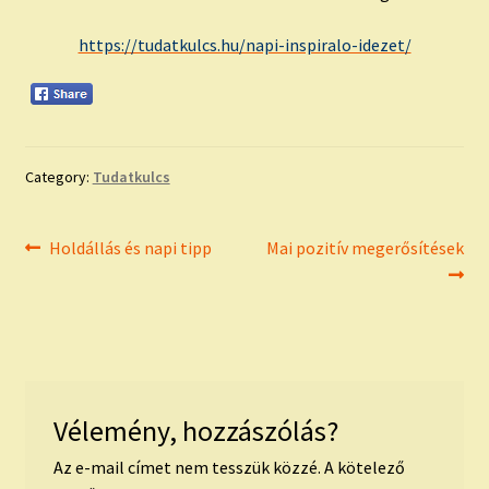
https://tudatkulcs.hu/napi-inspiralo-idezet/
Category:
Tudatkulcs
Bejegyzés
Previous
Next
Holdállás és napi tipp
Mai pozitív megerősítések
post:
post:
navigáció
Vélemény, hozzászólás?
Az e-mail címet nem tesszük közzé.
A kötelező