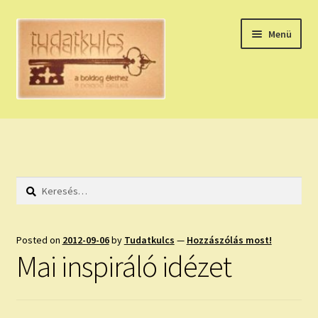
Ugrás
Kilépés
Menü
a
a
navigációhoz
tartalomba
Expand
HÚZZ EGY KÁRTYÁT!
child
menu
NAPI TAROT
Keresés:
HOLDNAPTÁR
HOLD TANÁCSOK
Posted on
2012-09-06
by
Tudatkulcs
—
Hozzászólás most!
Mai inspiráló idézet
NAPI ASZTROLÓGIA
Expand
KÉRJ EGY MEGERŐSÍTÉST!