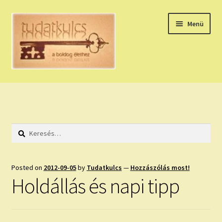
Ugrás
Kilépés
Menü
a
a
navigációhoz
tartalomba
Expand
HÚZZ EGY KÁRTYÁT!
child
menu
NAPI TAROT
Keresés:
HOLDNAPTÁR
HOLD TANÁCSOK
Posted on
2012-09-05
by
Tudatkulcs
—
Hozzászólás most!
Holdállás és napi tipp
NAPI ASZTROLÓGIA
Expand
KÉRJ EGY MEGERŐSÍTÉST!