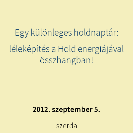
child
menu
Expand
ISMERJ MEG!
child
menu
ÍRJ NEKEM!
Egy különleges holdnaptár:
IRATKOZZ FEL A VIDEÓ CSATORNÁNKRA!
léleképítés a Hold energiájával
összhangban!
TAROT ELEMZÉS MEGRENDELÉSE LIMITÁLT!
AJÁNDÉKOKKAL!
2012. szeptember 5.
szerda