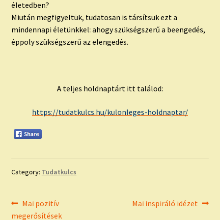
életedben?
Miután megfigyeltük, tudatosan is társítsuk ezt a
mindennapi életünkkel: ahogy szükségszerű a beengedés,
éppoly szükségszerű az elengedés.
A teljes holdnaptárt itt találod:
https://tudatkulcs.hu/kulonleges-holdnaptar/
Category:
Tudatkulcs
Bejegyzés
Previous
Next
Mai pozitív
Mai inspiráló idézet
post:
post:
megerősítések