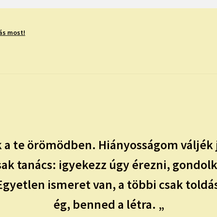
ás most!
a te örömödben. Hiányosságom váljék 
sak tanács: igyekezz úgy érezni, gondol
yetlen ismeret van, a többi csak toldás:
ég, benned a létra. „