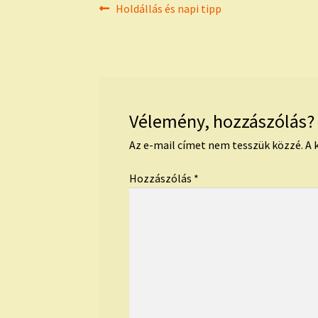
Bejegyzés
Previous
Holdállás és napi tipp
post:
navigáció
Vélemény, hozzászólás?
Az e-mail címet nem tesszük közzé.
A 
Hozzászólás
*