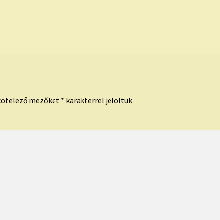
kötelező mezőket
*
karakterrel jelöltük