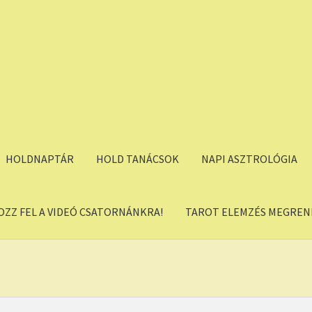
HOLDNAPTÁR
HOLD TANÁCSOK
NAPI ASZTROLÓGIA
OZZ FEL A VIDEÓ CSATORNÁNKRA!
TAROT ELEMZÉS MEGREND