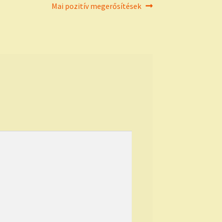
Next
Mai pozitív megerősítések
post: