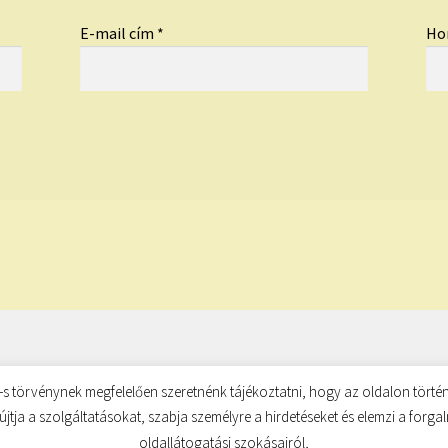
E-mail cím
*
Ho
s törvénynek megfelelően szeretnénk tájékoztatni, hogy az oldalon történ
újtja a szolgáltatásokat, szabja személyre a hirdetéseket és elemzi a forg
oldallátogatási szokásairól,