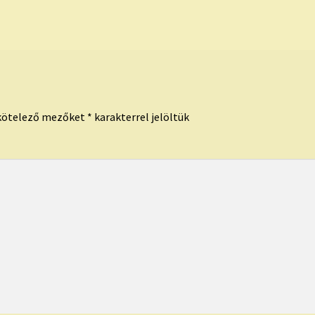
kötelező mezőket
*
karakterrel jelöltük