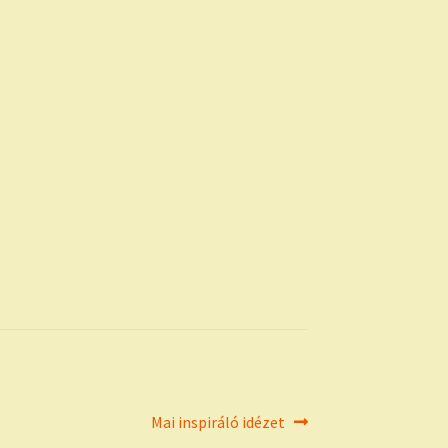
Next
Mai inspiráló idézet
post: