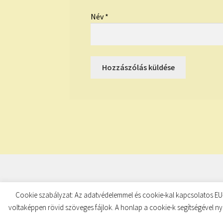
Név
*
© TUDATKULCS 2026
Cookie szabályzat: Az adatvédelemmel és cookie-kal kapcsolatos EU-
Built with Storefront
.
voltaképpen rövid szöveges fájlok. A honlap a cookie-k segítségével ny