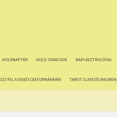
HOLDNAPTÁR
HOLD TANÁCSOK
NAPI ASZTROLÓGIA
OZZ FEL A VIDEÓ CSATORNÁNKRA!
TAROT ELEMZÉS MEGREND