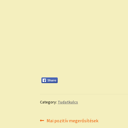
Category:
Tudatkulcs
Bejegyzés
Previous
Mai pozitív megerősítések
post: