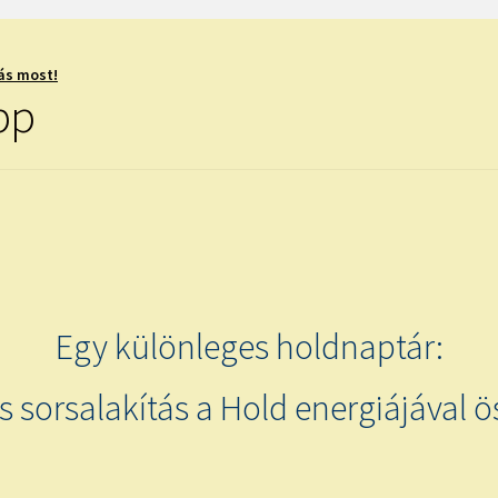
ás most!
ipp
Egy különleges holdnaptár:
és sorsalakítás a Hold energiájával