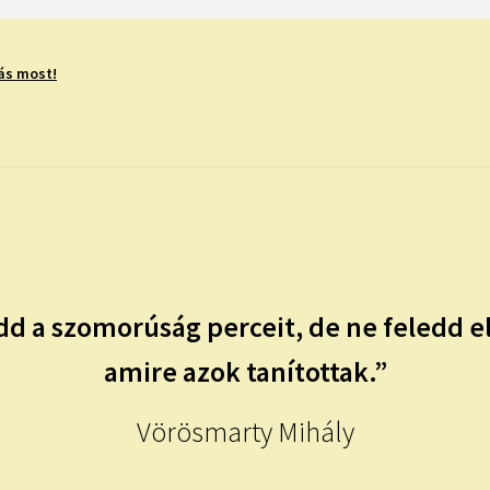
ás most!
dd a szomorúság perceit, de ne feledd el
amire azok tanítottak.”
Vörösmarty Mihály