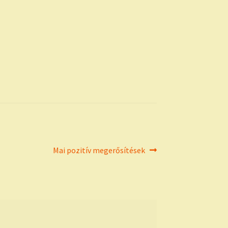
Next
Mai pozitív megerősítések
post: