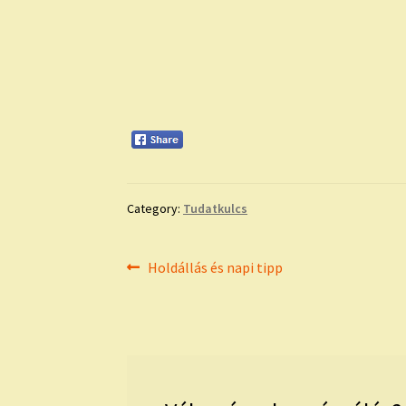
Category:
Tudatkulcs
Bejegyzés
Previous
Holdállás és napi tipp
post:
navigáció