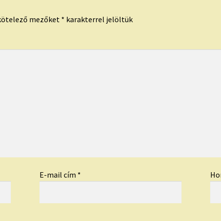
kötelező mezőket
*
karakterrel jelöltük
E-mail cím
*
Ho