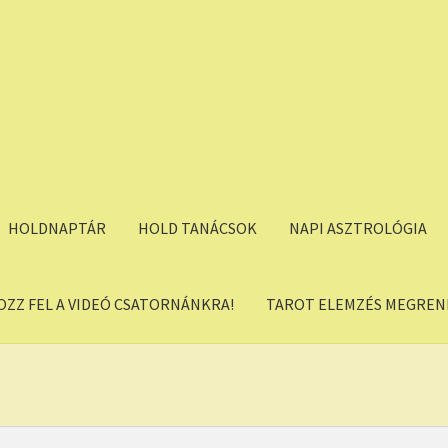
HOLDNAPTÁR
HOLD TANÁCSOK
NAPI ASZTROLÓGIA
OZZ FEL A VIDEÓ CSATORNÁNKRA!
TAROT ELEMZÉS MEGREND