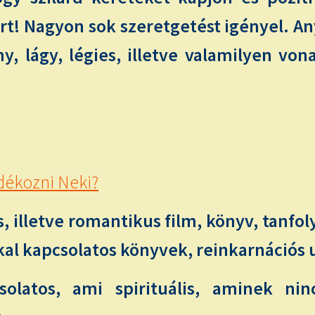
rt! Nagyon sok szeretgetést igényel. Any
eny, lágy, légies, illetve valamilyen vo
dékozni Neki?
is, illetve romantikus film, könyv, tan
kal kapcsolatos könyvek, reinkarnációs 
olatos, ami spirituális, aminek nin