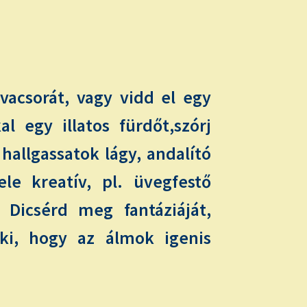
vacsorát, vagy vidd el egy
l egy illatos fürdőt,szórj
hallgassatok lágy, andalító
le kreatív, pl. üvegfestő
 Dicsérd meg fantáziáját,
eki, hogy az álmok igenis