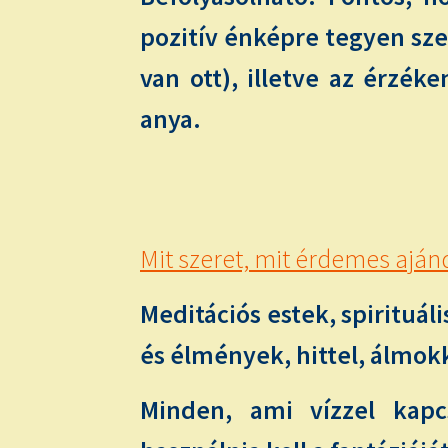
pozitív énképre tegyen sze
van ott), illetve az érzék
anya.
Mit szeret, mit érdemes aján
Meditációs estek, spirituál
és élmények, hittel, álmok
Minden, ami vízzel kapcs