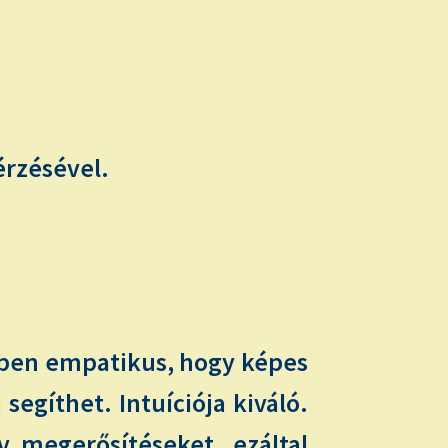
érzésével.
ékben empatikus, hogy képes
segíthet. Intuíciója kiváló.
v megerősítéseket, ezáltal