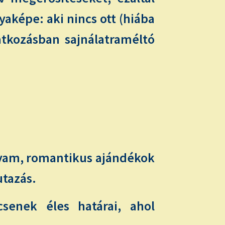
aképe: aki nincs ott (hiába
natkozásban sajnálatraméltó
folyam, romantikus ajándékok
utazás.
csenek éles határai, ahol