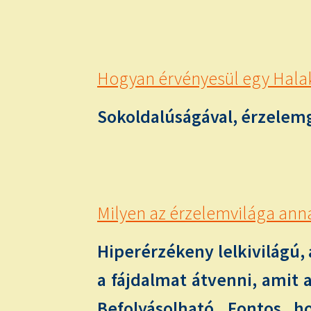
Hogyan érvényesül egy Halak
Sokoldalúságával, érzelemga
Milyen az érzelemvilága anna
Hiperérzékeny lelkivilágú,
a fájdalmat átvenni, amit a
Befolyásolható. Fontos, h