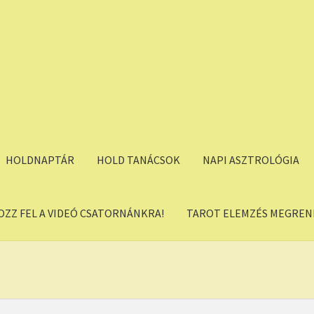
HOLDNAPTÁR
HOLD TANÁCSOK
NAPI ASZTROLÓGIA
OZZ FEL A VIDEÓ CSATORNÁNKRA!
TAROT ELEMZÉS MEGREND