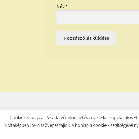
Név
*
© TUDATKULCS 2026
Cookie szabályzat: Az adatvédelemmel és cookie-kal kapcsolatos EU-
Built with Storefront
.
voltaképpen rövid szöveges fájlok. A honlap a cookie-k segítségével ny