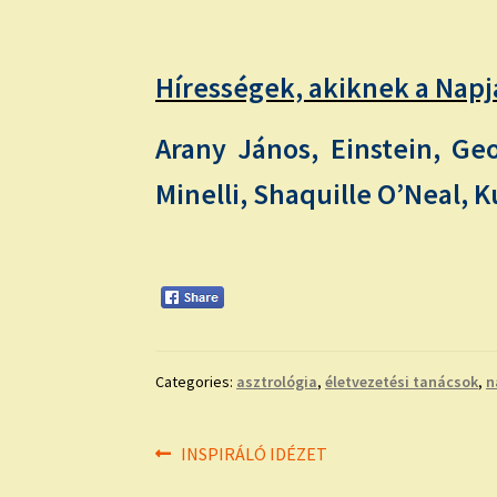
Hírességek, akiknek a Napja
Arany János, Einstein, Geo
Minelli, Shaquille O’Neal, 
Categories:
asztrológia
,
életvezetési tanácsok
,
n
Bejegyzés
Previous
INSPIRÁLÓ IDÉZET
post: