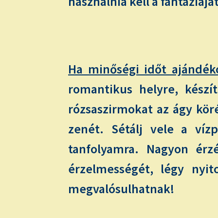
használnia kell a fantáziáját
Ha minőségi időt ajándék
romantikus helyre, készít
rózsaszirmokat az ágy köré
zenét. Sétálj vele a víz
tanfolyamra. Nagyon érzé
érzelmességét, légy nyit
megvalósulhatnak!