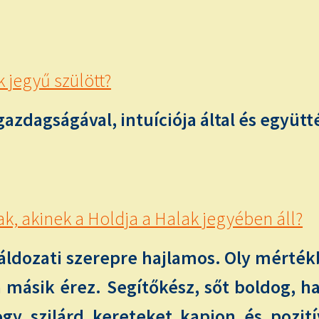
 jegyű szülött?
zdagságával, intuíciója által és együtt
k, akinek a Holdja a Halak jegyében áll?
 áldozati szerepre hajlamos. Oly mért
 másik érez. Segítőkész, sőt boldog, ha 
ogy szilárd kereteket kapjon és pozití