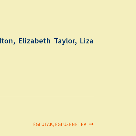
ton, Elizabeth Taylor, Liza
Next
ÉGI UTAK, ÉGI ÜZENETEK
post: