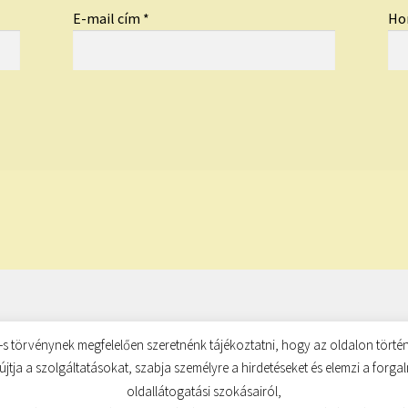
E-mail cím
*
Ho
s törvénynek megfelelően szeretnénk tájékoztatni, hogy az oldalon történ
újtja a szolgáltatásokat, szabja személyre a hirdetéseket és elemzi a forg
oldallátogatási szokásairól,