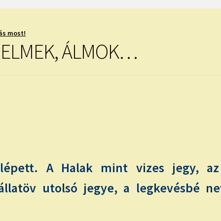
ás most!
ZELMEK, ÁLMOK…
épett. A Halak mint vizes jegy, az 
llatöv utolsó jegye, a legkevésbé ne