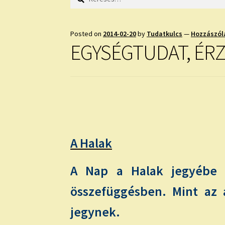
Posted on
2014-02-20
by
Tudatkulcs
—
Hozzászól
EGYSÉGTUDAT, ÉR
A Halak
A Nap a Halak jegyébe l
összefüggésben. Mint az á
jegynek.