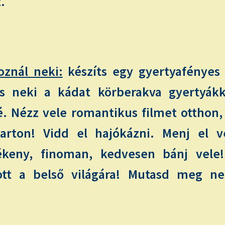
.
oznál neki:
készíts egy gyertyafényes 
s neki a kádat körberakva gyertyákka
. Nézz vele romantikus filmet otthon, 
parton! Vidd el hajókázni. Menj el ve
keny, finoman, kedvesen bánj vele!
ott a belső világára! Mutasd meg n