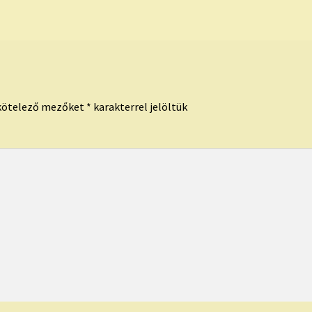
kötelező mezőket
*
karakterrel jelöltük