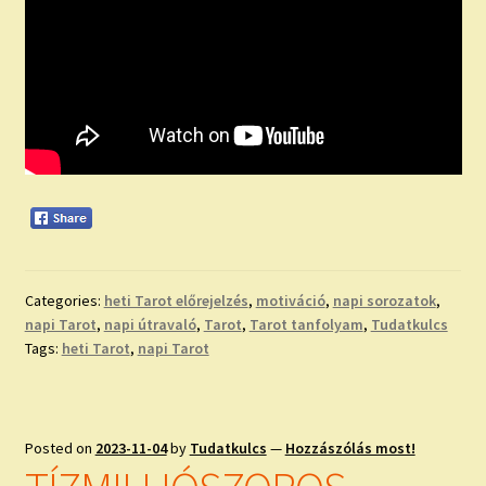
Categories:
heti Tarot előrejelzés
,
motiváció
,
napi sorozatok
,
napi Tarot
,
napi útravaló
,
Tarot
,
Tarot tanfolyam
,
Tudatkulcs
Tags:
heti Tarot
,
napi Tarot
Posted on
2023-11-04
by
Tudatkulcs
—
Hozzászólás most!