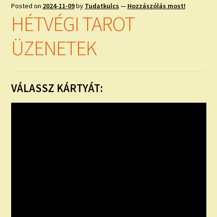
child
Posted on
2024-11-09
by
Tudatkulcs
—
Hozzászólás most!
menu
Expand
HÉTVÉGI TAROT
ISMERJ MEG!
child
menu
ÜZENETEK
ÍRJ NEKEM!
IRATKOZZ FEL A VIDEÓ CSATORNÁNKRA!
VÁLASSZ KÁRTYÁT:
TAROT ELEMZÉS MEGRENDELÉSE LIMITÁLT!
AJÁNDÉKOKKAL!