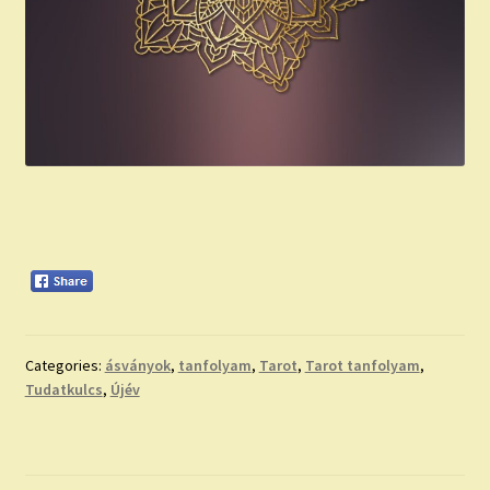
Categories:
ásványok
,
tanfolyam
,
Tarot
,
Tarot tanfolyam
,
Tudatkulcs
,
Újév