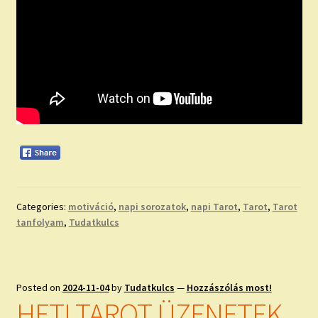
Categories:
motiváció
,
napi sorozatok
,
napi Tarot
,
Tarot
,
Tarot
tanfolyam
,
Tudatkulcs
Posted on
2024-11-04
by
Tudatkulcs
—
Hozzászólás most!
HETI TAROT ÜZENETEK