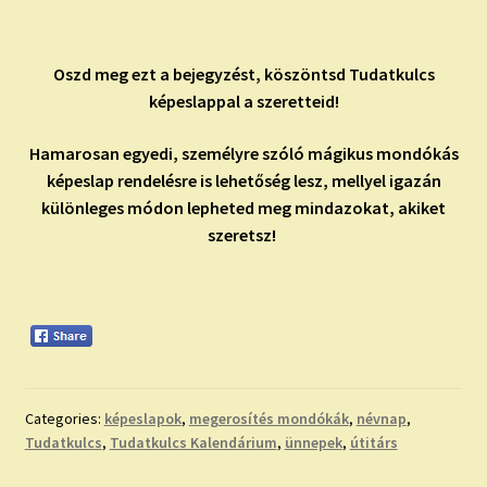
Oszd meg ezt a bejegyzést, köszöntsd Tudatkulcs
képeslappal a szeretteid!
Hamarosan egyedi, személyre szóló mágikus mondókás
képeslap rendelésre is lehetőség lesz, mellyel igazán
különleges módon lepheted meg mindazokat, akiket
szeretsz!
Categories:
képeslapok
,
megerosítés mondókák
,
névnap
,
Tudatkulcs
,
Tudatkulcs Kalendárium
,
ünnepek
,
útitárs