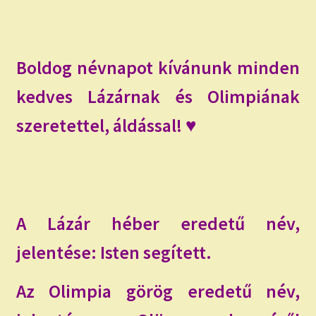
child
menu
Expand
ISMERJ MEG!
child
menu
ÍRJ NEKEM!
Boldog névnapot kívánunk minden
kedves Lázárnak és Olimpiának
IRATKOZZ FEL A VIDEÓ CSATORNÁNKRA!
szeretettel, áldással! ♥
TAROT ELEMZÉS MEGRENDELÉSE LIMITÁLT!
AJÁNDÉKOKKAL!
A Lázár héber eredetű név,
jelentése: Isten segített.
Az Olimpia görög eredetű név,