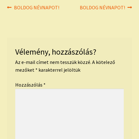
Bejegyzés
Previous
Next
BOLDOG NÉVNAPOT!
BOLDOG NÉVNAPOT!
post:
post:
navigáció
Vélemény, hozzászólás?
Az e-mail címet nem tesszük közzé.
A kötelező
mezőket
*
karakterrel jelöltük
Hozzászólás
*