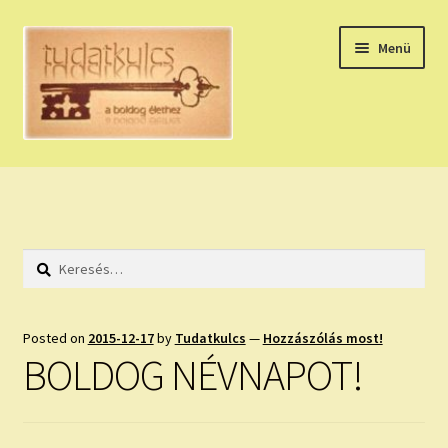
Ugrás
Kilépés
Menü
a
a
navigációhoz
tartalomba
Expand
HÚZZ EGY KÁRTYÁT!
child
menu
NAPI TAROT
Keresés:
HOLDNAPTÁR
HOLD TANÁCSOK
Posted on
2015-12-17
by
Tudatkulcs
—
Hozzászólás most!
BOLDOG NÉVNAPOT!
NAPI ASZTROLÓGIA
Expand
KÉRJ EGY MEGERŐSÍTÉST!