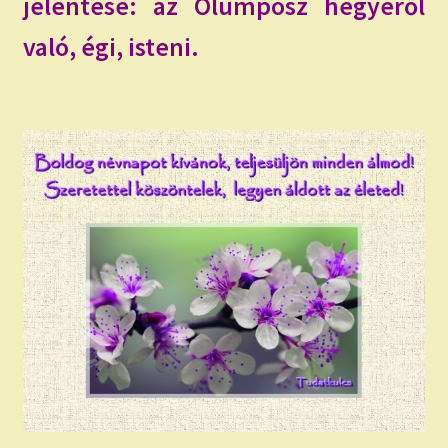
jelentése: az Olümposz hegyéről
való, égi, isteni.