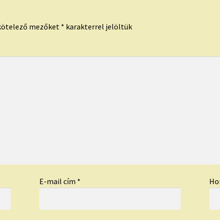
kötelező mezőket
*
karakterrel jelöltük
E-mail cím
*
Ho