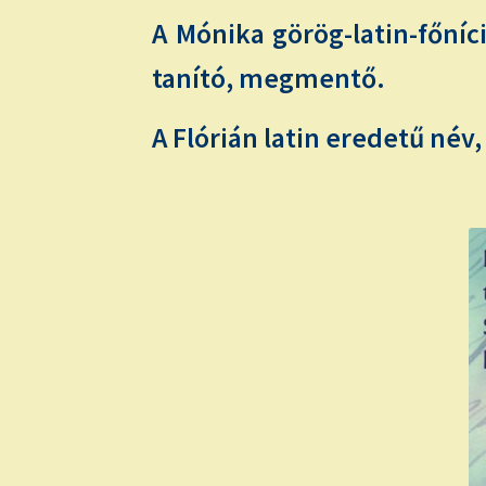
A Mónika görög-latin-főníc
tanító, megmentő.
A Flórián latin eredetű név,