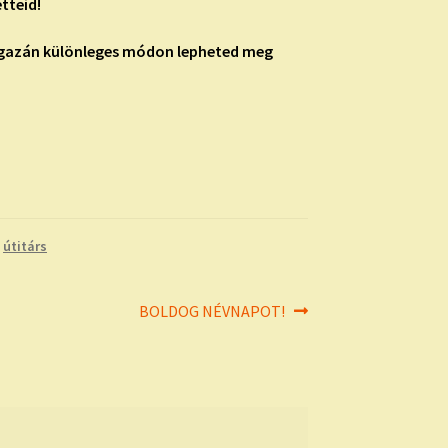
tteid!
 igazán különleges módon lepheted meg
,
útitárs
Next
BOLDOG NÉVNAPOT!
post: