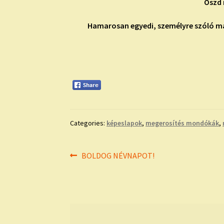
Oszd 
Hamarosan egyedi, személyre szóló má
Categories:
képeslapok
,
megerosítés mondókák
,
Bejegyzés
Previous
BOLDOG NÉVNAPOT!
post:
navigáció