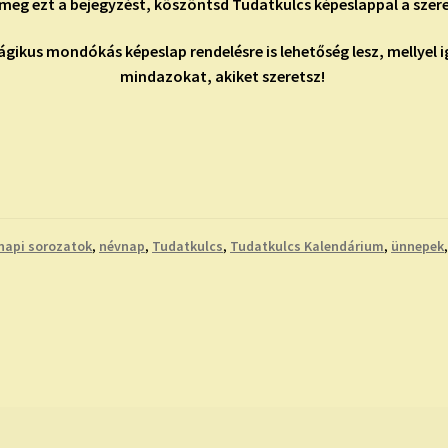
meg ezt a bejegyzést, köszöntsd Tudatkulcs képeslappal a szere
gikus mondókás képeslap rendelésre is lehetőség lesz, mellyel
mindazokat, akiket szeretsz!
napi sorozatok
,
névnap
,
Tudatkulcs
,
Tudatkulcs Kalendárium
,
ünnepek