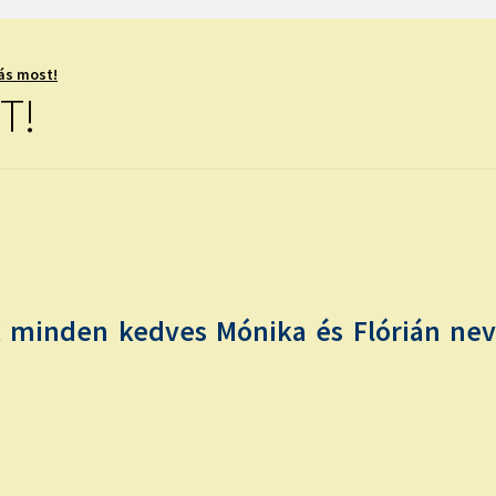
ás most!
T!
 minden kedves Mónika és Flórián nevű