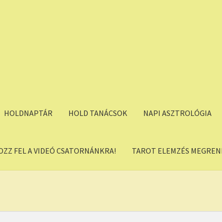
HOLDNAPTÁR
HOLD TANÁCSOK
NAPI ASZTROLÓGIA
OZZ FEL A VIDEÓ CSATORNÁNKRA!
TAROT ELEMZÉS MEGREND