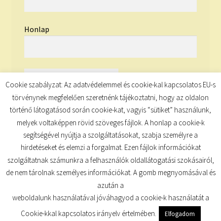
Honlap
Cookie szabályzat: Az adatvédelemmel és cookie-kal kapcsolatos EU-s
törvénynek megfelelően szeretnénk tájékoztatni, hogy az oldalon
történő látogatásod során cookie-kat, vagyis “sütiket” használunk,
melyek voltaképpen rövid szöveges fájlok. A honlap a cookie-k
segítségével nyújtja a szolgáltatásokat, szabja személyre a
hirdetéseket és elemzi a forgalmat. Ezen fájlok információkat
szolgáltatnak számunkra a felhasználók oldallátogatási szokásairól,
de nem tárolnak személyes információkat. A gomb megnyomásával és
© TUDATKULCS 2026
azután a
Built with Storefront
.
weboldalunk használatával jóváhagyod a cookie-k használatát a
Cookie-kkal kapcsolatos irányelv értelmében.
Elfogadom