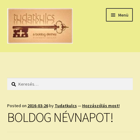
Ugrás
Kilépés
Menü
a
a
navigációhoz
tartalomba
Expand
HÚZZ EGY KÁRTYÁT!
child
menu
NAPI TAROT
Keresés:
HOLDNAPTÁR
HOLD TANÁCSOK
Posted on
2016-03-26
by
Tudatkulcs
—
Hozzászólás most!
BOLDOG NÉVNAPOT!
NAPI ASZTROLÓGIA
Expand
KÉRJ EGY MEGERŐSÍTÉST!