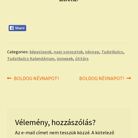
Categories:
képeslapok
,
napi sorozatok
,
névnap
,
Tudatkulcs
,
Tudatkulcs Kalendárium
,
ünnepek
,
útitárs
Bejegyzés
Previous
Next
BOLDOG NÉVNAPOT!
BOLDOG NÉVNAPOT!
post:
post:
navigáció
Vélemény, hozzászólás?
Az e-mail címet nem tesszük közzé.
A kötelező