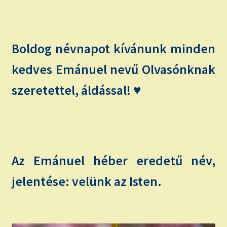
child
menu
Expand
ISMERJ MEG!
child
menu
ÍRJ NEKEM!
Boldog névnapot kívánunk minden
kedves Emánuel nevű Olvasónknak
IRATKOZZ FEL A VIDEÓ CSATORNÁNKRA!
szeretettel, áldással! ♥
TAROT ELEMZÉS MEGRENDELÉSE LIMITÁLT!
AJÁNDÉKOKKAL!
Az Emánuel héber eredetű név,
jelentése: velünk az Isten.