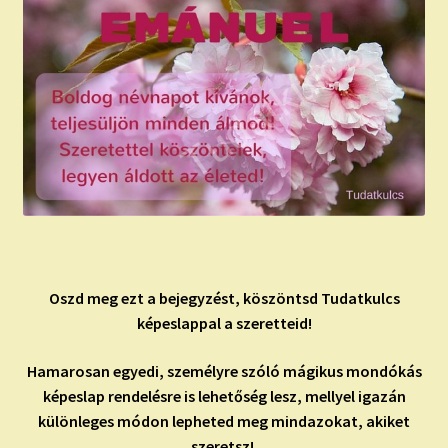
Oszd meg ezt a bejegyzést, köszöntsd Tudatkulcs
képeslappal a szeretteid!
Hamarosan egyedi, személyre szóló mágikus mondókás
képeslap rendelésre is lehetőség lesz, mellyel igazán
különleges módon lepheted meg mindazokat, akiket
szeretsz!