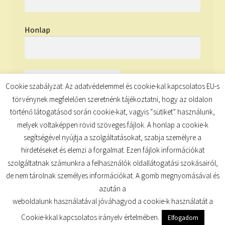
Honlap
Cookie szabályzat: Az adatvédelemmel és cookie-kal kapcsolatos EU-s
törvénynek megfelelően szeretnénk tájékoztatni, hogy az oldalon
történő látogatásod során cookie-kat, vagyis “sütiket” használunk,
melyek voltaképpen rövid szöveges fájlok. A honlap a cookie-k
segítségével nyújtja a szolgáltatásokat, szabja személyre a
hirdetéseket és elemzi a forgalmat. Ezen fájlok információkat
szolgáltatnak számunkra a felhasználók oldallátogatási szokásairól,
de nem tárolnak személyes információkat. A gomb megnyomásával és
© TUDATKULCS 2026
azután a
Built with Storefront
.
weboldalunk használatával jóváhagyod a cookie-k használatát a
Cookie-kkal kapcsolatos irányelv értelmében.
Elfogadom