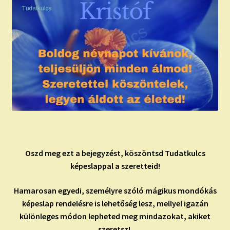
Oszd meg ezt a bejegyzést, köszöntsd Tudatkulcs
képeslappal a szeretteid!
Hamarosan egyedi, személyre szóló mágikus mondókás
képeslap rendelésre is lehetőség lesz, mellyel igazán
különleges módon lepheted meg mindazokat, akiket
szeretsz!