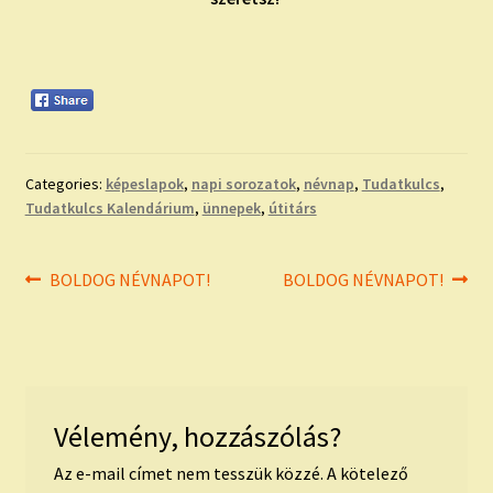
Categories:
képeslapok
,
napi sorozatok
,
névnap
,
Tudatkulcs
,
Tudatkulcs Kalendárium
,
ünnepek
,
útitárs
Bejegyzés
Previous
Next
BOLDOG NÉVNAPOT!
BOLDOG NÉVNAPOT!
post:
post:
navigáció
Vélemény, hozzászólás?
Az e-mail címet nem tesszük közzé.
A kötelező