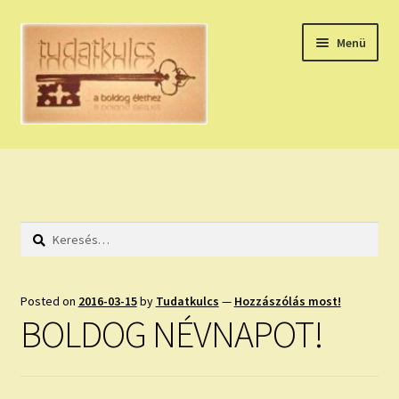
Ugrás
Kilépés
Menü
a
a
navigációhoz
tartalomba
Expand
HÚZZ EGY KÁRTYÁT!
child
menu
NAPI TAROT
Keresés:
HOLDNAPTÁR
HOLD TANÁCSOK
Posted on
2016-03-15
by
Tudatkulcs
—
Hozzászólás most!
BOLDOG NÉVNAPOT!
NAPI ASZTROLÓGIA
Expand
KÉRJ EGY MEGERŐSÍTÉST!