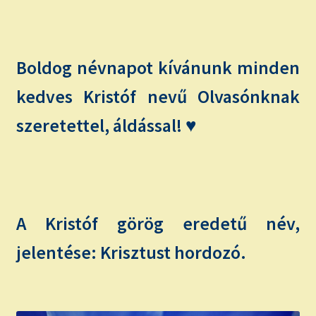
child
menu
Expand
ISMERJ MEG!
child
menu
ÍRJ NEKEM!
Boldog névnapot kívánunk minden
kedves Kristóf nevű Olvasónknak
IRATKOZZ FEL A VIDEÓ CSATORNÁNKRA!
szeretettel, áldással! ♥
TAROT ELEMZÉS MEGRENDELÉSE LIMITÁLT!
AJÁNDÉKOKKAL!
A Kristóf görög eredetű név,
jelentése: Krisztust hordozó.