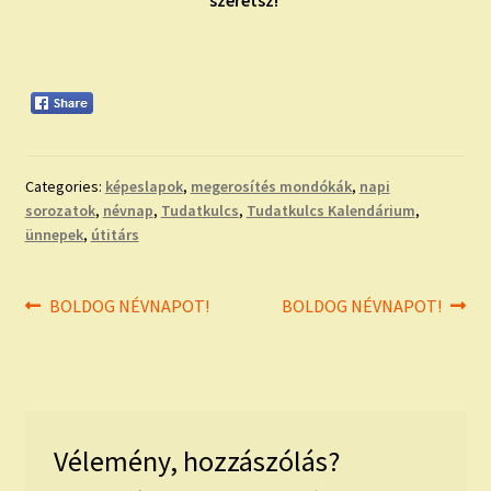
szeretsz!
Categories:
képeslapok
,
megerosítés mondókák
,
napi
sorozatok
,
névnap
,
Tudatkulcs
,
Tudatkulcs Kalendárium
,
ünnepek
,
útitárs
Bejegyzés
Previous
Next
BOLDOG NÉVNAPOT!
BOLDOG NÉVNAPOT!
post:
post:
navigáció
Vélemény, hozzászólás?