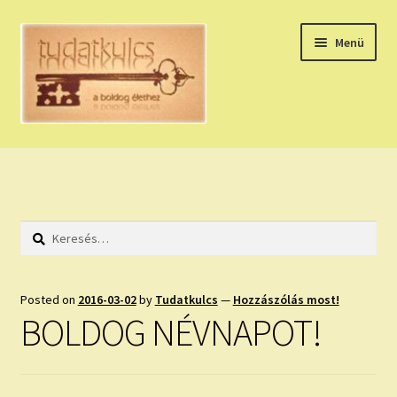
Ugrás
Kilépés
Menü
a
a
navigációhoz
tartalomba
Expand
HÚZZ EGY KÁRTYÁT!
child
menu
NAPI TAROT
Keresés:
HOLDNAPTÁR
HOLD TANÁCSOK
Posted on
2016-03-02
by
Tudatkulcs
—
Hozzászólás most!
BOLDOG NÉVNAPOT!
NAPI ASZTROLÓGIA
Expand
KÉRJ EGY MEGERŐSÍTÉST!