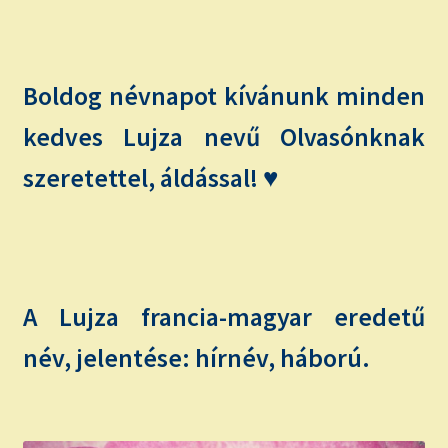
child
menu
Expand
ISMERJ MEG!
child
menu
ÍRJ NEKEM!
Boldog névnapot kívánunk minden
kedves Lujza nevű Olvasónknak
IRATKOZZ FEL A VIDEÓ CSATORNÁNKRA!
szeretettel, áldással! ♥
TAROT ELEMZÉS MEGRENDELÉSE LIMITÁLT!
AJÁNDÉKOKKAL!
A Lujza francia-magyar eredetű
név, jelentése: hírnév, háború.