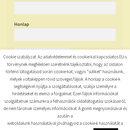
Honlap
Cookie szabályzat: Az adatvédelemmel és cookie-kal kapcsolatos EU-s
törvénynek megfelelően szeretnénk tájékoztatni, hogy az oldalon
történő látogatásod során cookie-kat, vagyis “sütiket” használunk,
melyek voltaképpen rövid szöveges fájlok. A honlap a cookie-k
segítségével nyújtja a szolgáltatásokat, szabja személyre a
hirdetéseket és elemzi a forgalmat. Ezen fájlok információkat
szolgáltatnak számunkra a felhasználók oldallátogatási szokásairól,
de nem tárolnak személyes információkat. A gomb megnyomásával és
© TUDATKULCS 2026
azután a
Built with Storefront
.
weboldalunk használatával jóváhagyod a cookie-k használatát a