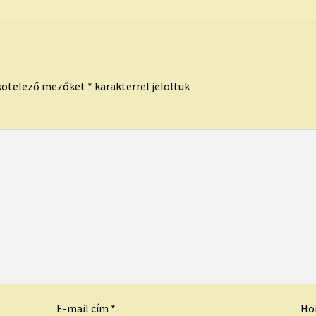
kötelező mezőket
*
karakterrel jelöltük
E-mail cím
*
Ho