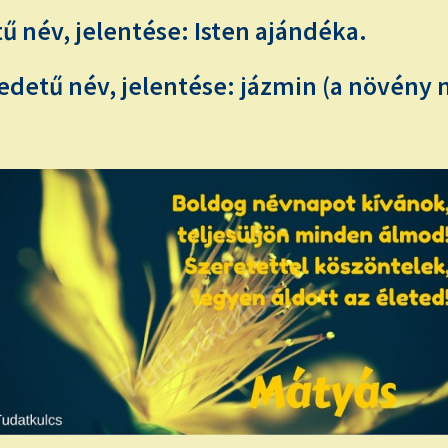
ű név, jelentése: Isten ajándéka.
detű név, jelentése: jázmin (a növény 