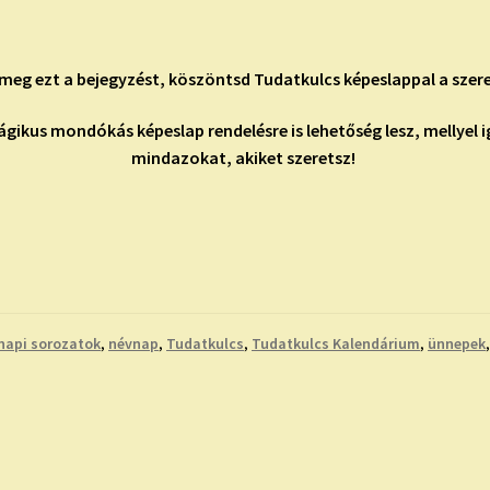
meg ezt a bejegyzést, köszöntsd Tudatkulcs képeslappal a szere
gikus mondókás képeslap rendelésre is lehetőség lesz, mellyel
mindazokat, akiket szeretsz!
napi sorozatok
,
névnap
,
Tudatkulcs
,
Tudatkulcs Kalendárium
,
ünnepek