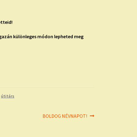
tteid!
 igazán különleges módon lepheted meg
,
útitárs
Next
BOLDOG NÉVNAPOT!
post: