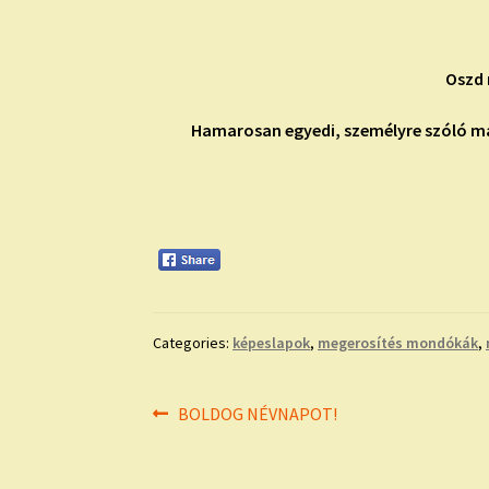
Oszd 
Hamarosan egyedi, személyre szóló má
Categories:
képeslapok
,
megerosítés mondókák
,
Bejegyzés
Previous
BOLDOG NÉVNAPOT!
post:
navigáció