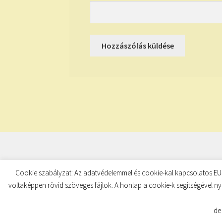
© TUDATKULCS 2026
Cookie szabályzat: Az adatvédelemmel és cookie-kal kapcsolatos EU-
Built with Storefront
.
voltaképpen rövid szöveges fájlok. A honlap a cookie-k segítségével ny
de