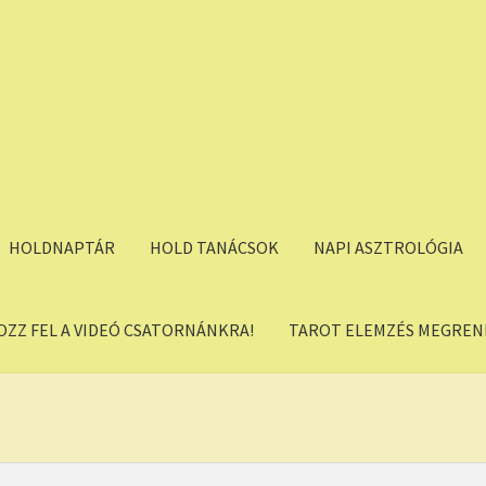
HOLDNAPTÁR
HOLD TANÁCSOK
NAPI ASZTROLÓGIA
OZZ FEL A VIDEÓ CSATORNÁNKRA!
TAROT ELEMZÉS MEGREND