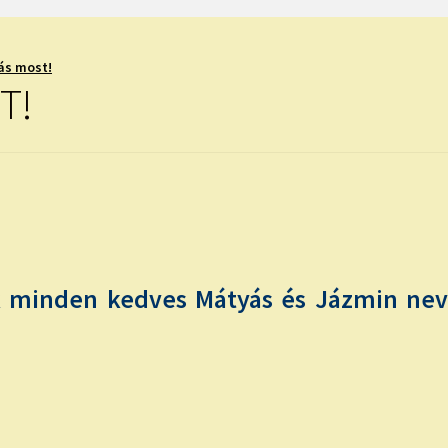
ás most!
T!
 minden kedves Mátyás és Jázmin nevű