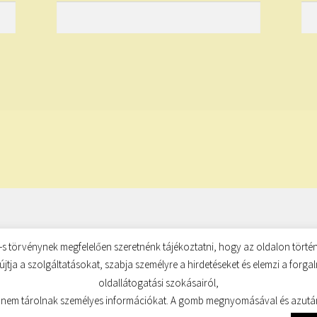
s törvénynek megfelelően szeretnénk tájékoztatni, hogy az oldalon történ
újtja a szolgáltatásokat, szabja személyre a hirdetéseket és elemzi a forg
oldallátogatási szokásairól,
 nem tárolnak személyes információkat. A gomb megnyomásával és azutá