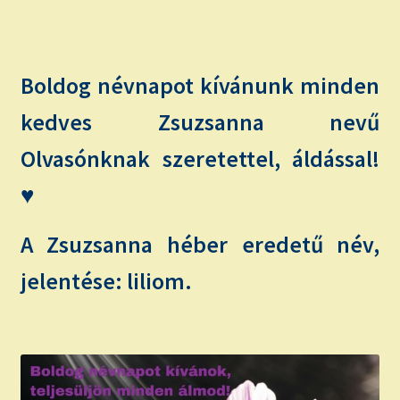
child
menu
Expand
ISMERJ MEG!
child
menu
ÍRJ NEKEM!
Boldog névnapot kívánunk minden
kedves Zsuzsanna nevű
IRATKOZZ FEL A VIDEÓ CSATORNÁNKRA!
Olvasónknak szeretettel, áldással!
TAROT ELEMZÉS MEGRENDELÉSE LIMITÁLT!
♥
AJÁNDÉKOKKAL!
A Zsuzsanna héber eredetű név,
jelentése: liliom.