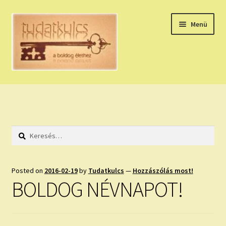
Ugrás
Kilépés
Menü
a
a
navigációhoz
tartalomba
Expand
HÚZZ EGY KÁRTYÁT!
child
menu
NAPI TAROT
Keresés:
HOLDNAPTÁR
HOLD TANÁCSOK
Posted on
2016-02-19
by
Tudatkulcs
—
Hozzászólás most!
BOLDOG NÉVNAPOT!
NAPI ASZTROLÓGIA
Expand
KÉRJ EGY MEGERŐSÍTÉST!