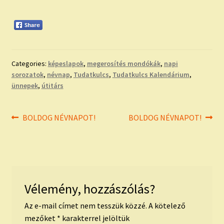
Categories:
képeslapok
,
megerosítés mondókák
,
napi
sorozatok
,
névnap
,
Tudatkulcs
,
Tudatkulcs Kalendárium
,
ünnepek
,
útitárs
Bejegyzés
Previous
Next
BOLDOG NÉVNAPOT!
BOLDOG NÉVNAPOT!
post:
post:
navigáció
Vélemény, hozzászólás?
Az e-mail címet nem tesszük közzé.
A kötelező
mezőket
*
karakterrel jelöltük