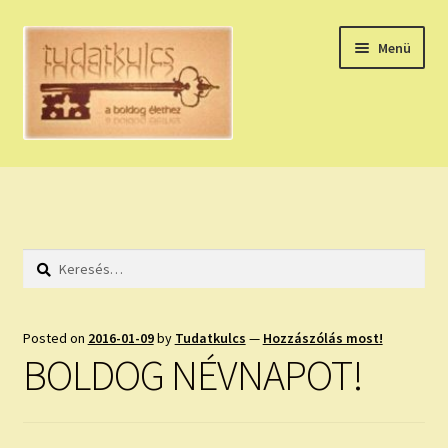
Ugrás
Kilépés
Menü
a
a
navigációhoz
tartalomba
Expand
HÚZZ EGY KÁRTYÁT!
child
menu
NAPI TAROT
Keresés:
HOLDNAPTÁR
HOLD TANÁCSOK
Posted on
2016-01-09
by
Tudatkulcs
—
Hozzászólás most!
BOLDOG NÉVNAPOT!
NAPI ASZTROLÓGIA
Expand
KÉRJ EGY MEGERŐSÍTÉST!