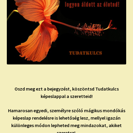
Oszd meg ezt a bejegyzést, köszöntsd Tudatkulcs
képeslappal a szeretteid!
Hamarosan egyedi, személyre szóló mágikus mondókás
képeslap rendelésre is lehetőség lesz, mellyel igazán
különleges módon lepheted meg mindazokat, akiket
szeretsz!