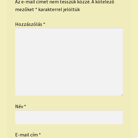
Az e-mail címet nem tesszük közzé.
A kötelező
mezőket
*
karakterrel jelöltük
Hozzászólás
*
Név
*
E-mail cím
*