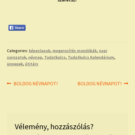
Categories:
képeslapok
,
megerosítés mondókák
,
napi
sorozatok
,
névnap
,
Tudatkulcs
,
Tudatkulcs Kalendárium
,
ünnepek
,
útitárs
Bejegyzés
Previous
Next
BOLDOG NÉVNAPOT!
BOLDOG NÉVNAPOT!
post:
post:
navigáció
Vélemény, hozzászólás?