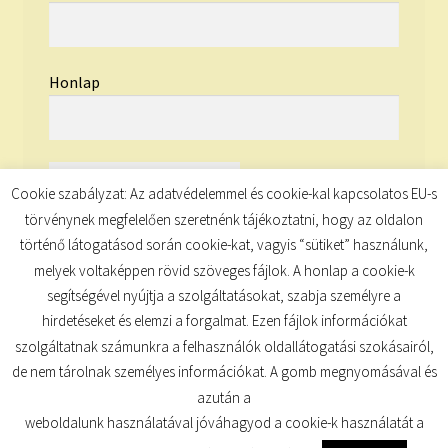
Honlap
Cookie szabályzat: Az adatvédelemmel és cookie-kal kapcsolatos EU-s
törvénynek megfelelően szeretnénk tájékoztatni, hogy az oldalon
történő látogatásod során cookie-kat, vagyis “sütiket” használunk,
melyek voltaképpen rövid szöveges fájlok. A honlap a cookie-k
segítségével nyújtja a szolgáltatásokat, szabja személyre a
hirdetéseket és elemzi a forgalmat. Ezen fájlok információkat
szolgáltatnak számunkra a felhasználók oldallátogatási szokásairól,
de nem tárolnak személyes információkat. A gomb megnyomásával és
© TUDATKULCS 2026
azután a
Built with Storefront
.
weboldalunk használatával jóváhagyod a cookie-k használatát a