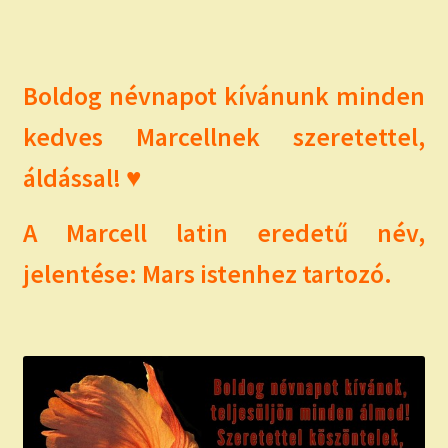
child
menu
Expand
ISMERJ MEG!
child
menu
ÍRJ NEKEM!
Boldog névnapot kívánunk minden
kedves Marcellnek szeretettel,
IRATKOZZ FEL A VIDEÓ CSATORNÁNKRA!
áldással! ♥
TAROT ELEMZÉS MEGRENDELÉSE LIMITÁLT!
AJÁNDÉKOKKAL!
A Marcell latin eredetű név,
jelentése: Mars istenhez tartozó.