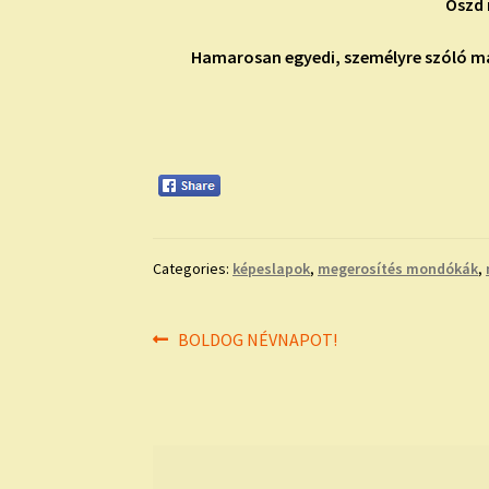
Oszd 
Hamarosan egyedi, személyre szóló má
Categories:
képeslapok
,
megerosítés mondókák
,
Bejegyzés
Previous
BOLDOG NÉVNAPOT!
post:
navigáció