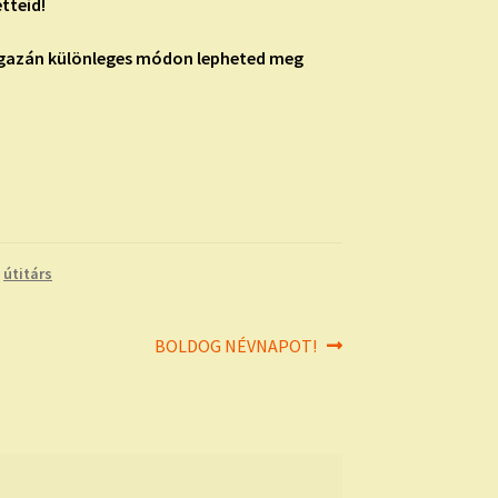
tteid!
 igazán különleges módon lepheted meg
,
útitárs
Next
BOLDOG NÉVNAPOT!
post: