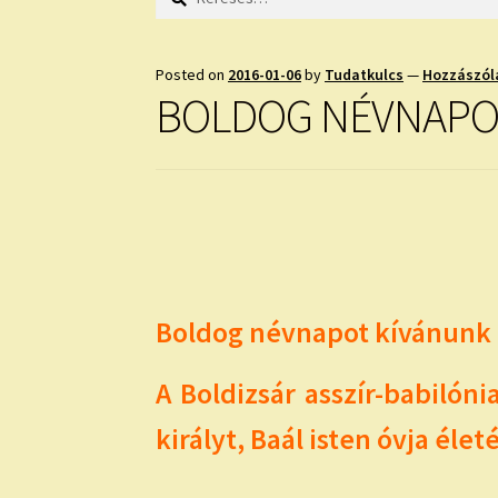
Posted on
2016-01-06
by
Tudatkulcs
—
Hozzászól
BOLDOG NÉVNAPO
Boldog névnapot kívánunk m
A Boldizsár asszír-babilón
királyt, Baál isten óvja életé