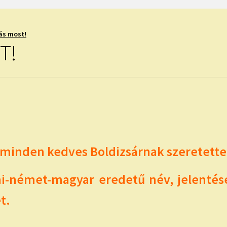
ás most!
T!
inden kedves Boldizsárnak szeretettel,
iai-német-magyar eredetű név, jelentése
t.