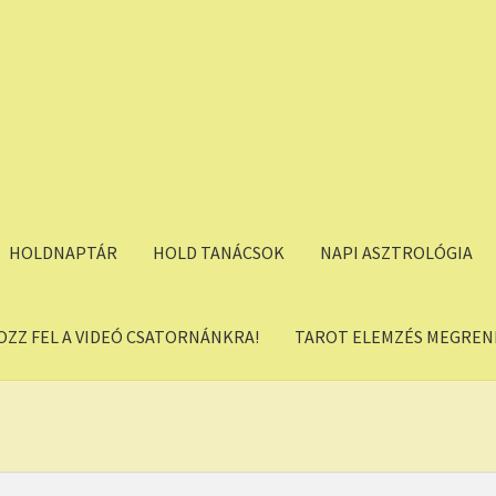
HOLDNAPTÁR
HOLD TANÁCSOK
NAPI ASZTROLÓGIA
OZZ FEL A VIDEÓ CSATORNÁNKRA!
TAROT ELEMZÉS MEGREND