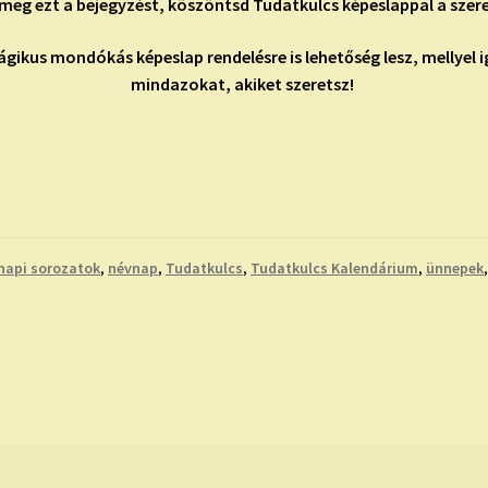
meg ezt a bejegyzést, köszöntsd Tudatkulcs képeslappal a szere
gikus mondókás képeslap rendelésre is lehetőség lesz, mellyel
mindazokat, akiket szeretsz!
napi sorozatok
,
névnap
,
Tudatkulcs
,
Tudatkulcs Kalendárium
,
ünnepek