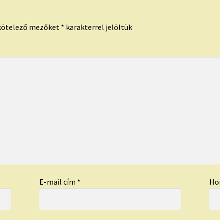
kötelező mezőket
*
karakterrel jelöltük
E-mail cím
*
Ho