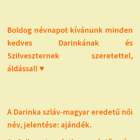
child
menu
Expand
ISMERJ MEG!
child
menu
ÍRJ NEKEM!
Boldog névnapot kívánunk minden
kedves Darinkának és
IRATKOZZ FEL A VIDEÓ CSATORNÁNKRA!
Szilveszternek szeretettel,
TAROT ELEMZÉS MEGRENDELÉSE LIMITÁLT!
áldással! ♥
AJÁNDÉKOKKAL!
A Darinka szláv-magyar eredetű női
név, jelentése: ajándék.