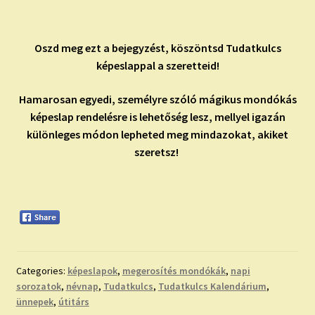
Oszd meg ezt a bejegyzést, köszöntsd Tudatkulcs
képeslappal a szeretteid!
Hamarosan egyedi, személyre szóló mágikus mondókás
képeslap rendelésre is lehetőség lesz, mellyel igazán
különleges módon lepheted meg mindazokat, akiket
szeretsz!
Categories:
képeslapok
,
megerosítés mondókák
,
napi
sorozatok
,
névnap
,
Tudatkulcs
,
Tudatkulcs Kalendárium
,
ünnepek
,
útitárs