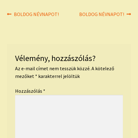
Bejegyzés
Previous
Next
BOLDOG NÉVNAPOT!
BOLDOG NÉVNAPOT!
post:
post:
navigáció
Vélemény, hozzászólás?
Az e-mail címet nem tesszük közzé.
A kötelező
mezőket
*
karakterrel jelöltük
Hozzászólás
*