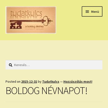
Ugrás
Kilépés
Menü
a
a
navigációhoz
tartalomba
Expand
HÚZZ EGY KÁRTYÁT!
child
menu
NAPI TAROT
Keresés:
HOLDNAPTÁR
HOLD TANÁCSOK
Posted on
2015-12-31
by
Tudatkulcs
—
Hozzászólás most!
BOLDOG NÉVNAPOT!
NAPI ASZTROLÓGIA
Expand
KÉRJ EGY MEGERŐSÍTÉST!