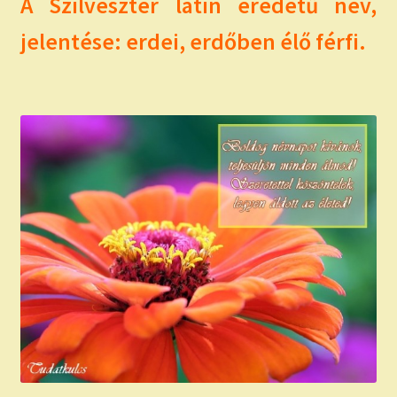
A Szilveszter latin eredetű név,
jelentése: erdei, erdőben élő férfi.