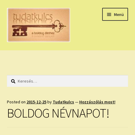
Ugrás
Kilépés
Menü
a
a
navigációhoz
tartalomba
Expand
HÚZZ EGY KÁRTYÁT!
child
menu
NAPI TAROT
Keresés:
HOLDNAPTÁR
HOLD TANÁCSOK
Posted on
2015-12-25
by
Tudatkulcs
—
Hozzászólás most!
BOLDOG NÉVNAPOT!
NAPI ASZTROLÓGIA
Expand
KÉRJ EGY MEGERŐSÍTÉST!