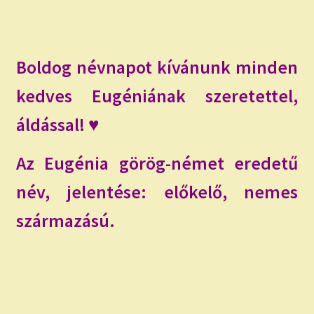
child
menu
Expand
ISMERJ MEG!
child
menu
ÍRJ NEKEM!
Boldog névnapot kívánunk minden
kedves Eugéniának szeretettel,
IRATKOZZ FEL A VIDEÓ CSATORNÁNKRA!
áldással! ♥
TAROT ELEMZÉS MEGRENDELÉSE LIMITÁLT!
AJÁNDÉKOKKAL!
Az Eugénia görög-német eredetű
név, jelentése: előkelő, nemes
származású.