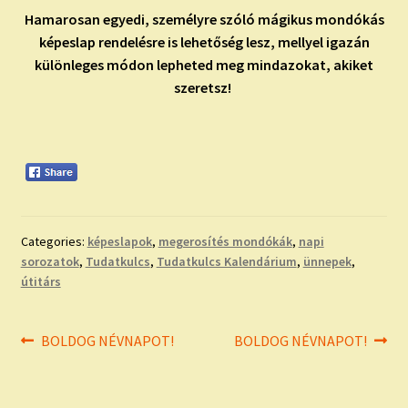
Hamarosan egyedi, személyre szóló mágikus mondókás
képeslap rendelésre is lehetőség lesz, mellyel igazán
különleges módon lepheted meg mindazokat, akiket
szeretsz!
Categories:
képeslapok
,
megerosítés mondókák
,
napi
sorozatok
,
Tudatkulcs
,
Tudatkulcs Kalendárium
,
ünnepek
,
útitárs
Bejegyzés
Previous
Next
BOLDOG NÉVNAPOT!
BOLDOG NÉVNAPOT!
post:
post:
navigáció