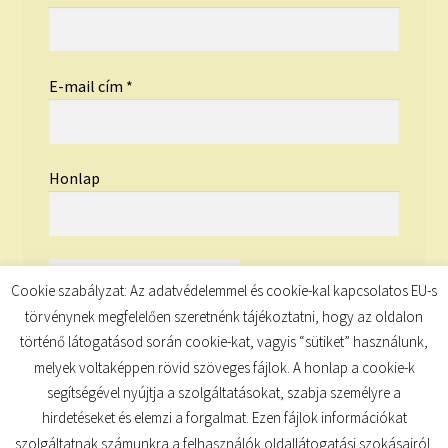
E-mail cím
*
Honlap
Cookie szabályzat: Az adatvédelemmel és cookie-kal kapcsolatos EU-s
törvénynek megfelelően szeretnénk tájékoztatni, hogy az oldalon
történő látogatásod során cookie-kat, vagyis “sütiket” használunk,
melyek voltaképpen rövid szöveges fájlok. A honlap a cookie-k
segítségével nyújtja a szolgáltatásokat, szabja személyre a
hirdetéseket és elemzi a forgalmat. Ezen fájlok információkat
szolgáltatnak számunkra a felhasználók oldallátogatási szokásairól,