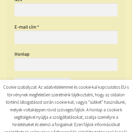
E-mail cím
*
Honlap
Cookie szabályzat: Az adatvédelemmel és cookie-kal kapcsolatos EU-s
törvénynek megfelelően szeretnénk tájékoztatni, hogy az oldalon
történő látogatásod során cookie-kat, vagyis “sütiket” használunk,
melyek voltaképpen rövid szöveges fájlok. A honlap a cookie-k
segítségével nyújtja a szolgáltatásokat, szabja személyre a
hirdetéseket és elemzi a forgalmat. Ezen fájlok információkat