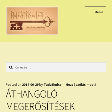
Ugrás
Kilépés
Menü
a
a
navigációhoz
tartalomba
Expand
HÚZZ EGY KÁRTYÁT!
child
menu
NAPI TAROT
Keresés:
HOLDNAPTÁR
HOLD TANÁCSOK
Posted on
2014-06-29
by
Tudatkulcs
—
Hozzászólás most!
ÁTHANGOLÓ
NAPI ASZTROLÓGIA
MEGERŐSÍTÉSEK
Expand
KÉRJ EGY MEGERŐSÍTÉST!