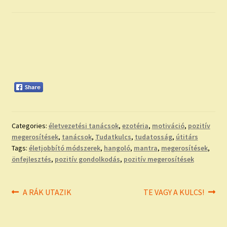
child
menu
Expand
ISMERJ MEG!
child
menu
ÍRJ NEKEM!
IRATKOZZ FEL A VIDEÓ CSATORNÁNKRA!
TAROT ELEMZÉS MEGRENDELÉSE LIMITÁLT!
AJÁNDÉKOKKAL!
Categories:
életvezetési tanácsok
,
ezotéria
,
motiváció
,
pozitív
megerosítések
,
tanácsok
,
Tudatkulcs
,
tudatosság
,
útitárs
Tags:
életjobbító módszerek
,
hangoló
,
mantra
,
megerosítések
,
önfejlesztés
,
pozitív gondolkodás
,
pozitív megerosítések
Bejegyzés
Previous
Next
A RÁK UTAZIK
TE VAGY A KULCS!
post:
post:
navigáció