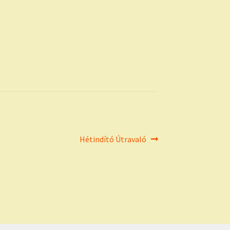
Next
Hétindító Útravaló
post: