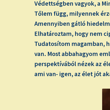
Védettségben vagyok, a Min
Tőlem függ, milyennek érz
Amennyiben gátló hiedelmet
Elhatároztam, hogy nem ci
Tudatosítom magamban, ho
van. Most abbahagyom emlék
perspektívából nézek az é
ami van- igen, az élet jót