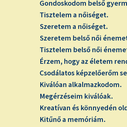
Gondoskodom belső gyerme
Tisztelem a nőiséget.
Szeretem a nőiséget.
Szeretem belső női éneme
Tisztelem belső női éneme
Érzem, hogy az életem rend
Csodálatos képzelőerőm se
Kiválóan alkalmazkodom.
Megérzéseim kiválóak.
Kreatívan és könnyedén ol
Kitűnő a memóriám.