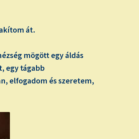
akítom át.
ézség mögött egy áldás
t, egy tágabb
n, elfogadom és szeretem,