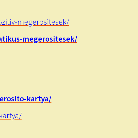
ozitiv-megerositesek/
atikus-megerositesek/
erosito-kartya/
kartya/