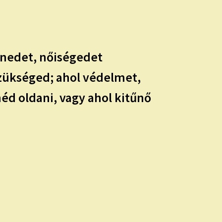
 énedet, nőiségedet
szükséged; ahol védelmet,
éd oldani, vagy ahol kitűnő