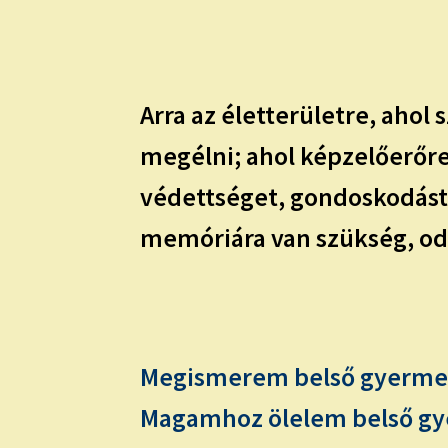
Arra az életterületre, ahol
megélni; ahol képzelőerőre
védettséget, gondoskodást,
memóriára van szükség, oda
Megismerem belső gyerm
Magamhoz ölelem belső g