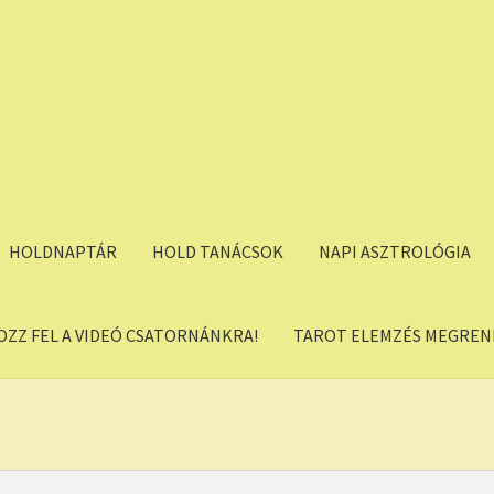
HOLDNAPTÁR
HOLD TANÁCSOK
NAPI ASZTROLÓGIA
OZZ FEL A VIDEÓ CSATORNÁNKRA!
TAROT ELEMZÉS MEGREND