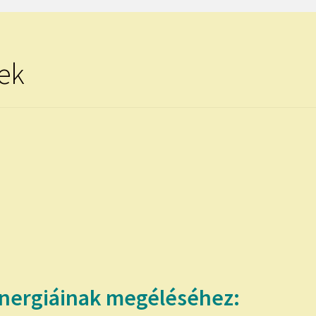
ek
energiáinak megéléséhez: