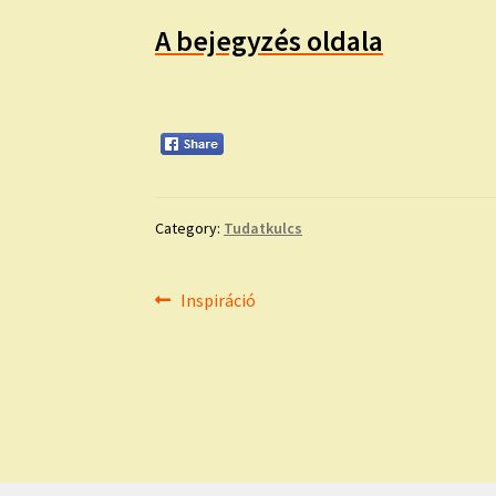
A bejegyzés oldala
Category:
Tudatkulcs
Bejegyzés
Previous
Inspiráció
post:
navigáció