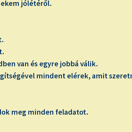
kem jólétéről.
t.
t.
ben van és egyre jobbá válik.
gítségével mindent elérek, amit szeret
dok meg minden feladatot.