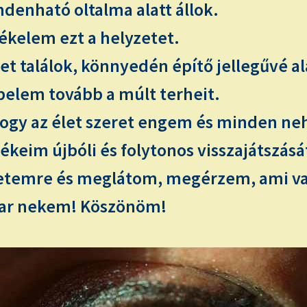
denható oltalma alatt állok.
ékelem ezt a helyzetet.
 találok, könnyedén építő jellegűvé al
pelem tovább a múlt terheit.
gy az élet szeret engem és minden neh
eim újbóli és folytonos visszajátszásá
letemre és meglátom, megérzem, ami va
 akar nekem! Köszönöm!