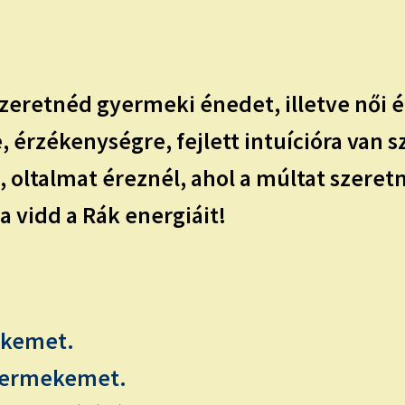
 szeretnéd gyermeki énedet, illetve női
, érzékenységre, fejlett intuícióra van 
 oltalmat éreznél, ahol a múltat szeretn
 vidd a Rák energiáit!
ekemet.
yermekemet.