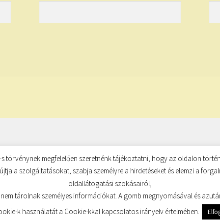
s törvénynek megfelelően szeretnénk tájékoztatni, hogy az oldalon történ
újtja a szolgáltatásokat, szabja személyre a hirdetéseket és elemzi a forg
oldallátogatási szokásairól,
 nem tárolnak személyes információkat. A gomb megnyomásával és azutá
kie-k használatát a Cookie-kkal kapcsolatos irányelv értelmében.
Elf