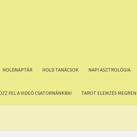
HOLDNAPTÁR
HOLD TANÁCSOK
NAPI ASZTROLÓGIA
OZZ FEL A VIDEÓ CSATORNÁNKRA!
TAROT ELEMZÉS MEGREND