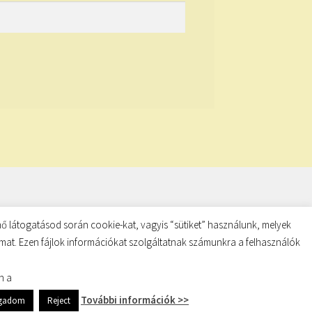
ő látogatásod során cookie-kat, vagyis “sütiket” használunk, melyek
almat. Ezen fájlok információkat szolgáltatnak számunkra a felhasználók
n a
További információk >>
ogadom
Reject