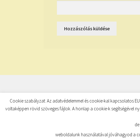
© TUDATKULCS 2026
Cookie szabályzat: Az adatvédelemmel és cookie-kal kapcsolatos EU-
Built with Storefront
.
voltaképpen rövid szöveges fájlok. A honlap a cookie-k segítségével ny
de
weboldalunk használatával jóváhagyod a coo