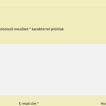
kötelező mezőket
*
karakterrel jelöltük
E-mail cím
*
Ho