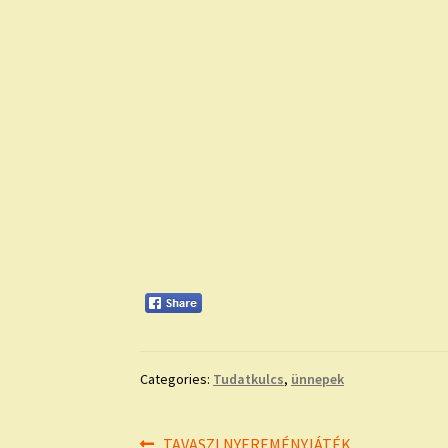
Categories:
Tudatkulcs
,
ünnepek
Previous
TAVASZI NYEREMÉNYJÁTÉK