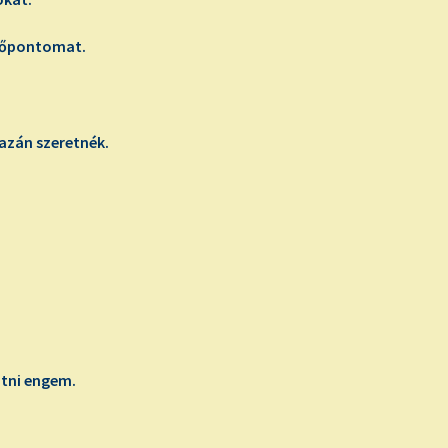
ézőpontomat.
azán szeretnék.
tni engem.