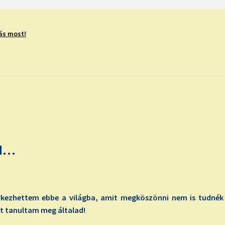
ás most!
ed…
rkezhettem ebbe a világba, amit megköszönni nem is tudnék 
t tanultam meg általad!