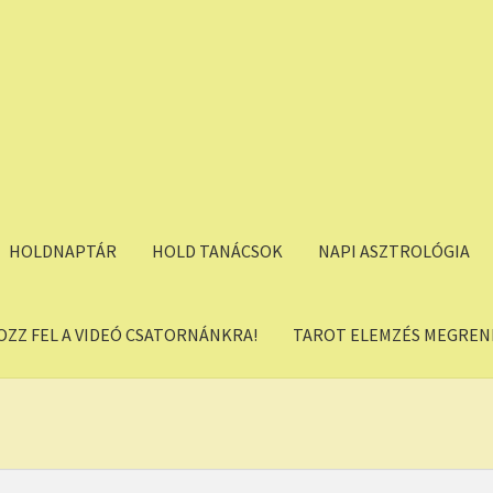
HOLDNAPTÁR
HOLD TANÁCSOK
NAPI ASZTROLÓGIA
OZZ FEL A VIDEÓ CSATORNÁNKRA!
TAROT ELEMZÉS MEGREND