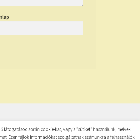
nlap
ő látogatásod során cookie-kat, vagyis “sütiket” használunk, melyek
almat. Ezen fájlok információkat szolgáltatnak számunkra a felhasználók