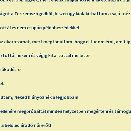
ot a Te szemszögedből, hiszen így kialakíthattam a saját n
ottál és nem csupán példabeszédekkel.
az akaratomat, mert megtanultam, hogy el tudom érni, amit ig
tottál nekem és végig kitartottál mellette!
működésre.
l.
dtam, Neked hiányoznék a legjobban!
llenére megpróbáltál minden helyzetben megérteni és támoga
belőled áradó női erőt!