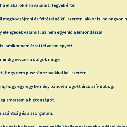
 el akarok érni valamit, tegyek érte!
egbocsájtani és feltétel nélkül szeretni akkor is, ha nagyon 
elengedek valamit, az nem egyenlő a lemondással.
s, amikor nem értettél velem egyet!
mindig nézzek a dolgok mögé.
 hogy nem pusztán szavakkal kell szeretni.
i, hogy egy-egy kemény páncél mögött érző szív dobog.
megismertem a biztonságot.
elszántság és a szorgalom.
bb és jobb legyek, mert enélkül hajlamos lennék elodázni dolg