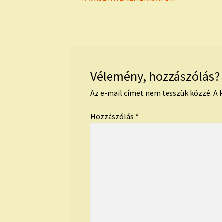
Bejegyzés
post:
navigáció
Vélemény, hozzászólás?
Az e-mail címet nem tesszük közzé.
A 
Hozzászólás
*