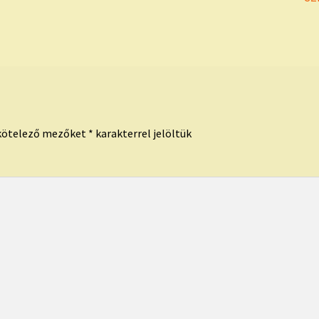
po
kötelező mezőket
*
karakterrel jelöltük