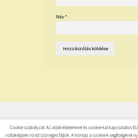
Név
*
© TUDATKULCS 2026
Cookie szabályzat: Az adatvédelemmel és cookie-kal kapcsolatos EU-
Built with Storefront
.
voltaképpen rövid szöveges fájlok. A honlap a cookie-k segítségével ny