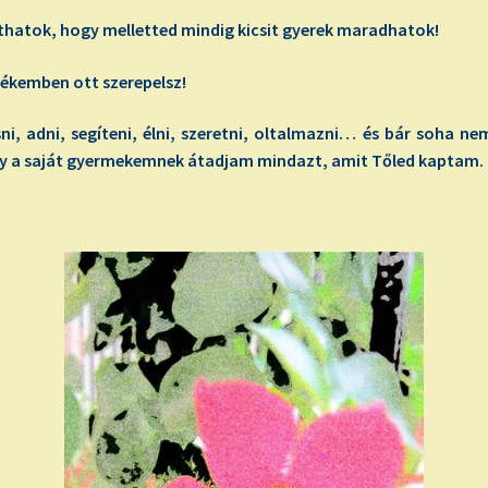
atok, hogy melletted mindig kicsit gyerek maradhatok!
kemben ott szerepelsz!
i, adni, segíteni, élni, szeretni, oltalmazni… és bár soha 
y a saját gyermekemnek átadjam mindazt, amit Tőled kaptam.