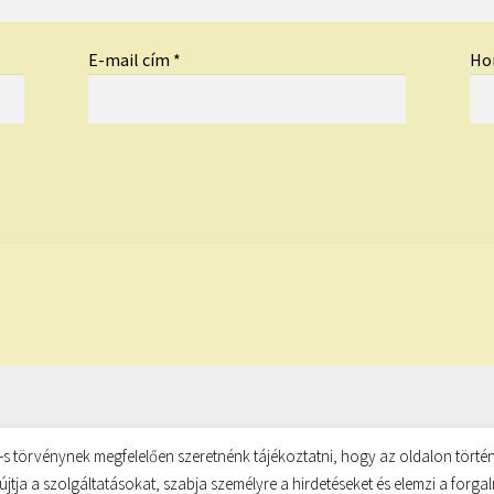
E-mail cím
*
Ho
s törvénynek megfelelően szeretnénk tájékoztatni, hogy az oldalon történ
újtja a szolgáltatásokat, szabja személyre a hirdetéseket és elemzi a forg