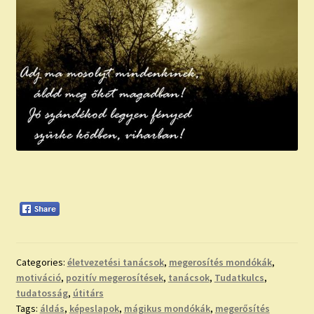
Categories:
életvezetési tanácsok
,
megerosítés mondókák
,
motiváció
,
pozitív megerosítések
,
tanácsok
,
Tudatkulcs
,
tudatosság
,
útitárs
Tags:
áldás
,
képeslapok
,
mágikus mondókák
,
megerősítés