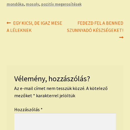
mondóka
,
mosoly
,
pozitív megerosítések
Bejegyzés
Previous
Next
EGY KICSI, DE IGAZ MESE
FEDEZD FEL A BENNED
post:
post:
A LÉLEKNEK
SZUNNYADÓ KÉSZSÉGEKET!
navigáció
Vélemény, hozzászólás?
Az e-mail címet nem tesszük közzé.
A kötelező
mezőket
*
karakterrel jelöltük
Hozzászólás
*