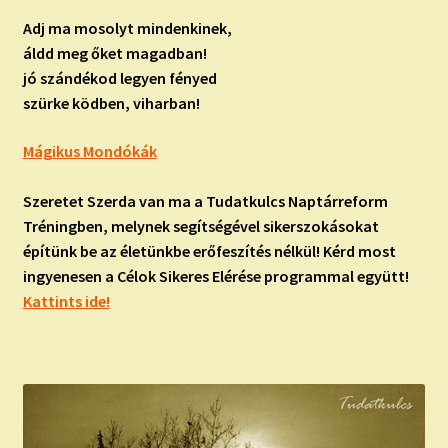
child
menu
Adj ma mosolyt mindenkinek,
Expand
ISMERJ MEG!
áldd meg őket magadban!
child
jó szándékod legyen fényed
menu
ÍRJ NEKEM!
szürke ködben, viharban!
IRATKOZZ FEL A VIDEÓ CSATORNÁNKRA!
Mágikus Mondókák
TAROT ELEMZÉS MEGRENDELÉSE LIMITÁLT!
Szeretet Szerda van ma a Tudatkulcs Naptárreform
AJÁNDÉKOKKAL!
Tréningben, melynek segítségével sikerszokásokat
építünk be az életünkbe erőfeszítés nélkül! Kérd most
ingyenesen a Célok Sikeres Elérése programmal együtt!
Kattints ide!