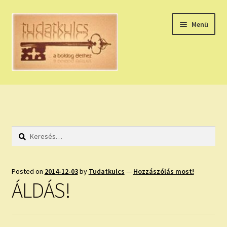
Ugrás
Kilépés
Menü
a
a
navigációhoz
tartalomba
Expand
HÚZZ EGY KÁRTYÁT!
child
menu
NAPI TAROT
Keresés:
HOLDNAPTÁR
HOLD TANÁCSOK
Posted on
2014-12-03
by
Tudatkulcs
—
Hozzászólás most!
ÁLDÁS!
NAPI ASZTROLÓGIA
Expand
KÉRJ EGY MEGERŐSÍTÉST!