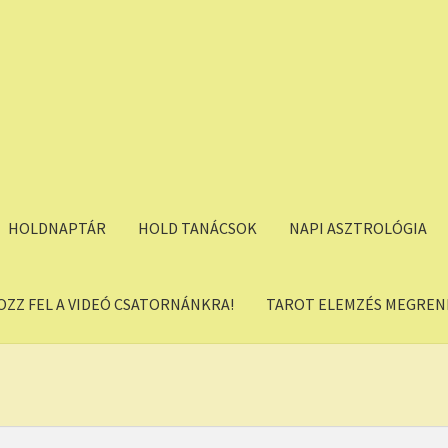
HOLDNAPTÁR
HOLD TANÁCSOK
NAPI ASZTROLÓGIA
OZZ FEL A VIDEÓ CSATORNÁNKRA!
TAROT ELEMZÉS MEGREND