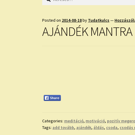
Posted on
2014-08-18
by
Tudatkulcs
—
Hozzászól
AJÁNDÉK MANTRA
Categories:
meditáció
,
motiváció
,
pozitív megero
Tags:
add tovább
,
ajándék
,
áldás
,
csoda
,
csodás 