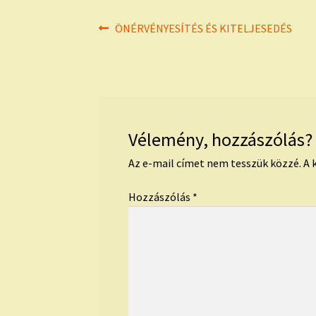
Bejegyzés
Previous
ÖNÉRVÉNYESÍTÉS ÉS KITELJESEDÉS
post:
navigáció
Vélemény, hozzászólás?
Az e-mail címet nem tesszük közzé.
A 
Hozzászólás
*