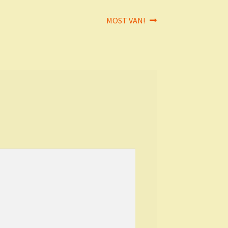
Next
MOST VAN!
post: