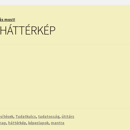
ás most!
 HÁTTÉRKÉP
sítések
,
Tudatkulcs
,
tudatosság
,
útitárs
nap
,
háttérkép
,
képeslapok
,
mantra