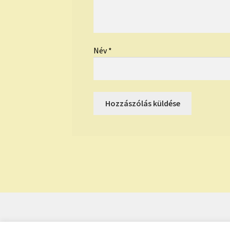
Név
*