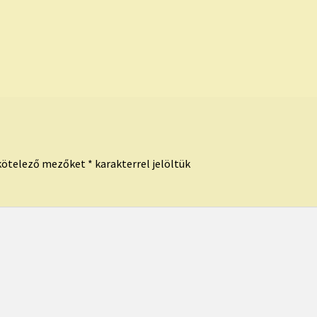
kötelező mezőket
*
karakterrel jelöltük