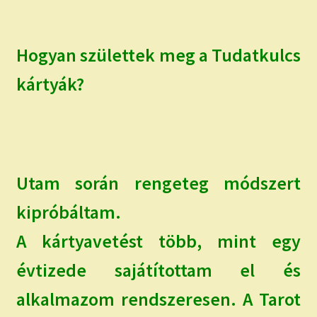
child
menu
Expand
ISMERJ MEG!
child
Hogyan születtek meg a Tudatkulcs
menu
ÍRJ NEKEM!
kártyák?
IRATKOZZ FEL A VIDEÓ CSATORNÁNKRA!
TAROT ELEMZÉS MEGRENDELÉSE LIMITÁLT!
AJÁNDÉKOKKAL!
Utam során rengeteg módszert
kipróbáltam.
A kártyavetést több, mint egy
évtizede sajátítottam el és
alkalmazom rendszeresen. A Tarot