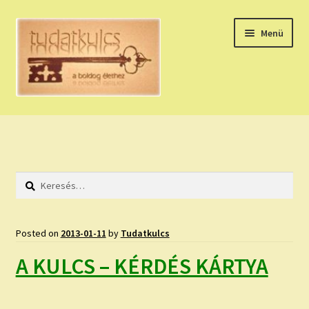
Ugrás
Kilépés
Menü
a
a
navigációhoz
tartalomba
Expand
HÚZZ EGY KÁRTYÁT!
child
menu
NAPI TAROT
Keresés:
HOLDNAPTÁR
HOLD TANÁCSOK
Posted on
2013-01-11
by
Tudatkulcs
A KULCS – KÉRDÉS KÁRTYA
NAPI ASZTROLÓGIA
Expand
KÉRJ EGY MEGERŐSÍTÉST!