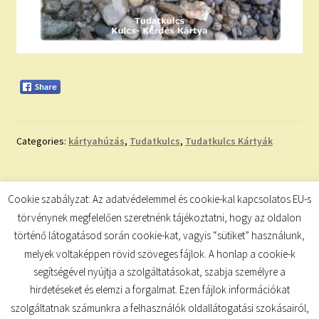
Categories:
kártyahúzás
,
Tudatkulcs
,
Tudatkulcs Kártyák
Bejegyzés
Previous
Next
TAROT
INSPIRÁLÓ IDÉZET
Cookie szabályzat: Az adatvédelemmel és cookie-kal kapcsolatos EU-s
post:
post:
navigáció
törvénynek megfelelően szeretnénk tájékoztatni, hogy az oldalon
történő látogatásod során cookie-kat, vagyis “sütiket” használunk,
melyek voltaképpen rövid szöveges fájlok. A honlap a cookie-k
segítségével nyújtja a szolgáltatásokat, szabja személyre a
hirdetéseket és elemzi a forgalmat. Ezen fájlok információkat
szolgáltatnak számunkra a felhasználók oldallátogatási szokásairól,