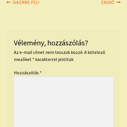
Bejegyzés
Previous
Next
SIKERRE FEL!
ÉNIDŐ
post:
post:
navigáció
Vélemény, hozzászólás?
Az e-mail címet nem tesszük közzé.
A kötelező
mezőket
*
karakterrel jelöltük
Hozzászólás
*