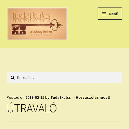
Ugrás
Kilépés
Menü
a
a
navigációhoz
tartalomba
Expand
HÚZZ EGY KÁRTYÁT!
child
menu
NAPI TAROT
Keresés:
HOLDNAPTÁR
HOLD TANÁCSOK
Posted on
2019-02-15
by
Tudatkulcs
—
Hozzászólás most!
ÚTRAVALÓ
NAPI ASZTROLÓGIA
Expand
KÉRJ EGY MEGERŐSÍTÉST!