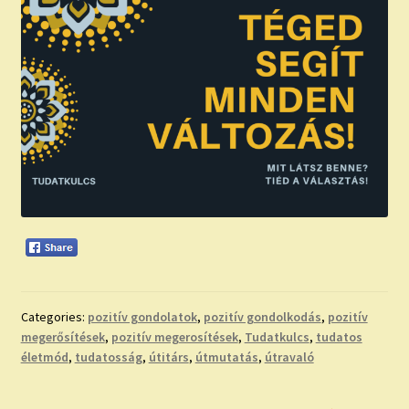
Categories:
pozitív gondolatok
,
pozitív gondolkodás
,
pozitív
megerősítések
,
pozitív megerosítések
,
Tudatkulcs
,
tudatos
életmód
,
tudatosság
,
útitárs
,
útmutatás
,
útravaló