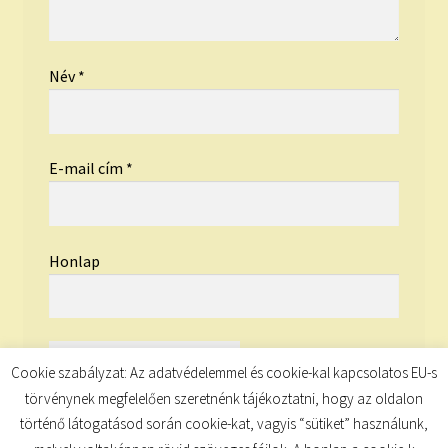
Név
*
E-mail cím
*
Honlap
Cookie szabályzat: Az adatvédelemmel és cookie-kal kapcsolatos EU-s
törvénynek megfelelően szeretnénk tájékoztatni, hogy az oldalon
történő látogatásod során cookie-kat, vagyis “sütiket” használunk,