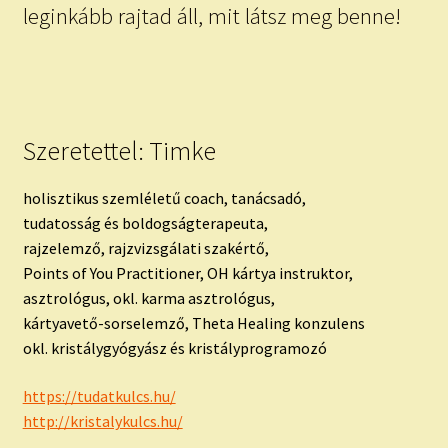
leginkább rajtad áll, mit látsz meg benne!
Szeretettel: Timke
holisztikus szemléletű coach, tanácsadó,
tudatosság és boldogságterapeuta,
rajzelemző, rajzvizsgálati szakértő,
Points of You Practitioner, OH kártya instruktor,
asztrológus, okl. karma asztrológus,
kártyavető-sorselemző, Theta Healing konzulens
okl. kristálygyógyász és kristályprogramozó
https://tudatkulcs.hu/
http://kristalykulcs.hu/