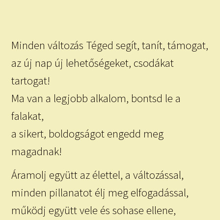
child
menu
Expand
ISMERJ MEG!
child
menu
Minden változás Téged segít, tanít, támogat,
ÍRJ NEKEM!
az új nap új lehetőségeket, csodákat
IRATKOZZ FEL A VIDEÓ CSATORNÁNKRA!
tartogat!
TAROT ELEMZÉS MEGRENDELÉSE LIMITÁLT!
Ma van a legjobb alkalom, bontsd le a
AJÁNDÉKOKKAL!
falakat,
a sikert, boldogságot engedd meg
magadnak!
Áramolj együtt az élettel, a változással,
minden pillanatot élj meg elfogadással,
működj együtt vele és sohase ellene,