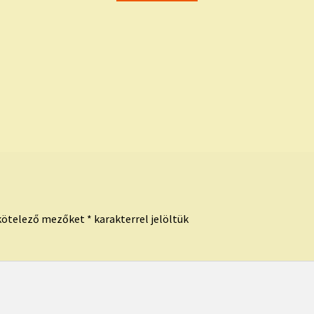
kötelező mezőket
*
karakterrel jelöltük