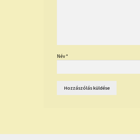
Név
*