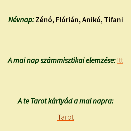
Névnap:
Zénó, Flórián, Anikó, Tifani
A mai nap számmisztikai elemzése:
itt
A te Tarot kártyád a mai napra:
Tarot