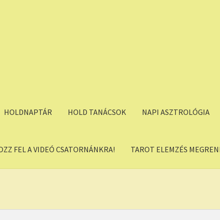
HOLDNAPTÁR
HOLD TANÁCSOK
NAPI ASZTROLÓGIA
OZZ FEL A VIDEÓ CSATORNÁNKRA!
TAROT ELEMZÉS MEGREND