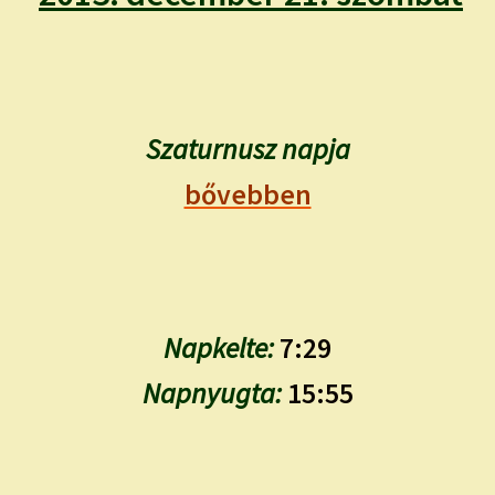
child
menu
Expand
ISMERJ MEG!
child
menu
ÍRJ NEKEM!
Szaturnusz napja
IRATKOZZ FEL A VIDEÓ CSATORNÁNKRA!
bővebben
TAROT ELEMZÉS MEGRENDELÉSE LIMITÁLT!
AJÁNDÉKOKKAL!
Napkelte:
7:29
Napnyugta:
15:55