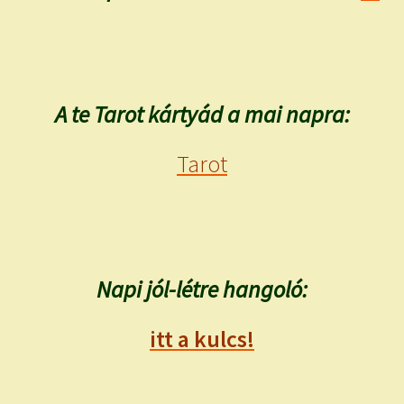
A te Tarot kártyád a mai napra:
Tarot
Napi jól-létre hangoló:
itt a kulcs!