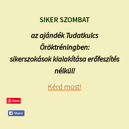
SIKER SZOMBAT
az ajándék Tudatkulcs
Öröktréningben:
sikerszokások kialakítása erőfeszítés
nélkül!
Kérd most!
Save