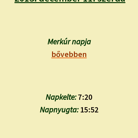
child
menu
Expand
ISMERJ MEG!
child
menu
ÍRJ NEKEM!
Merkúr napja
IRATKOZZ FEL A VIDEÓ CSATORNÁNKRA!
bővebben
TAROT ELEMZÉS MEGRENDELÉSE LIMITÁLT!
AJÁNDÉKOKKAL!
Napkelte:
7:20
Napnyugta:
15:52