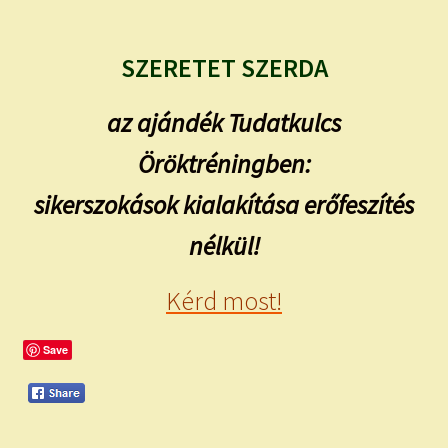
SZERETET SZERDA
az ajándék Tudatkulcs
Öröktréningben:
sikerszokások kialakítása erőfeszítés
nélkül!
Kérd most!
Save