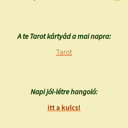
A te Tarot kártyád a mai napra:
Tarot
Napi jól-létre hangoló:
itt a kulcs!