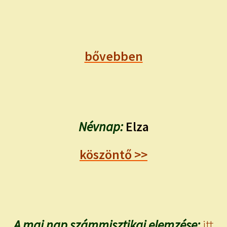
bővebben
Névnap:
Elza
köszöntő >>
A mai nap számmisztikai elemzése:
itt