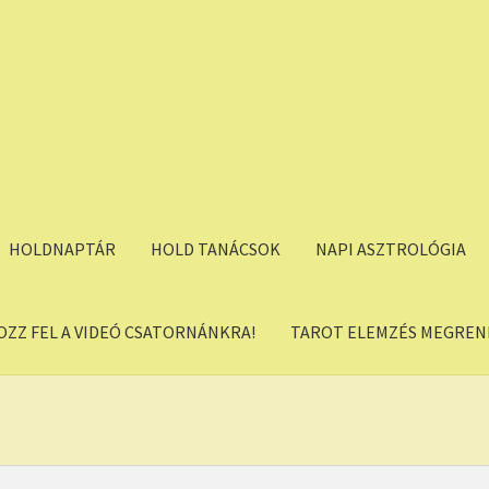
HOLDNAPTÁR
HOLD TANÁCSOK
NAPI ASZTROLÓGIA
OZZ FEL A VIDEÓ CSATORNÁNKRA!
TAROT ELEMZÉS MEGREND