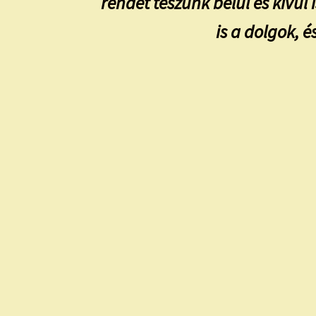
rendet teszünk belül és kívü
is a dolgok, é