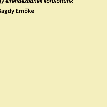
úgy elrendeződnek körülöttünk
Bagdy Emőke