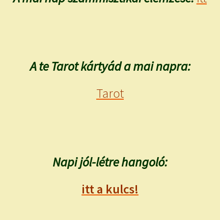
A te Tarot kártyád a mai napra:
Tarot
Napi jól-létre hangoló:
itt a kulcs!