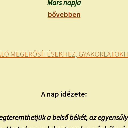
Mars napja
bővebben
VALÓ MEGERŐSÍTÉSEKHEZ, GYAKORLATOKHO
A nap idézete:
gteremthetjük a belső békét, az egyensúlyt