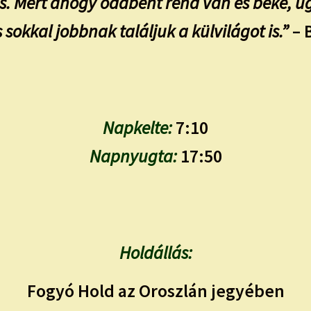
l is. Mert ahogy odabent rend van és béke, 
s sokkal jobbnak találjuk a külvilágot is.”
– 
Napkelte:
7:10
Napnyugta:
17:50
Holdállás:
Fogyó Hold az Oroszlán jegyében