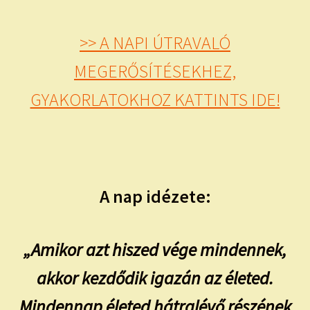
>> A NAPI ÚTRAVALÓ
MEGERŐSÍTÉSEKHEZ,
GYAKORLATOKHOZ KATTINTS IDE!
A nap idézete:
„Amikor azt hiszed vége mindennek,
akkor kezdődik igazán az életed.
Mindennap életed hátralévő részének