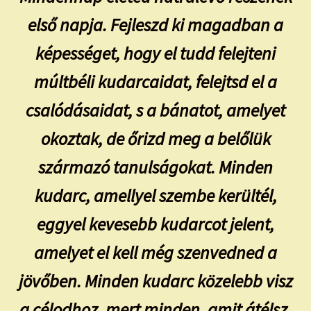
első napja. Fejleszd ki magadban a
képességet, hogy el tudd felejteni
múltbéli kudarcaidat, felejtsd el a
csalódásaidat, s a bánatot, amelyet
okoztak, de őrizd meg a belőlük
származó tanulságokat. Minden
kudarc, amellyel szembe kerültél,
eggyel kevesebb kudarcot jelent,
amelyet el kell még szenvedned a
jövőben. Minden kudarc közelebb visz
a célodhoz, mert minden, amit átélsz,