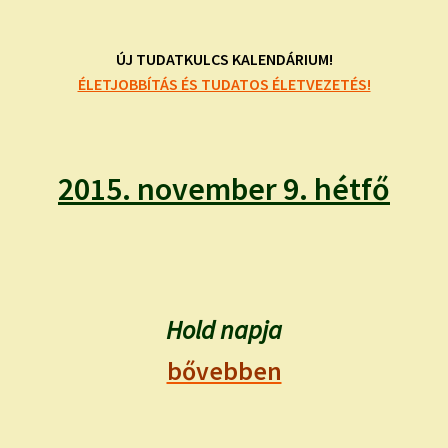
child
menu
Expand
ISMERJ MEG!
child
ÚJ TUDATKULCS KALENDÁRIUM!
menu
ÉLETJOBBÍTÁS ÉS TUDATOS ÉLETVEZETÉS!
ÍRJ NEKEM!
IRATKOZZ FEL A VIDEÓ CSATORNÁNKRA!
2015. november 9. hétfő
TAROT ELEMZÉS MEGRENDELÉSE LIMITÁLT!
AJÁNDÉKOKKAL!
Hold napja
bővebben