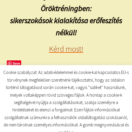
Öröktréningben:
sikerszokások kialakítása erőfeszítés
nélkül!
Kérd most!
Save
Cookie szabályzat: Az adatvédelemmel és cookie-kal kapcsolatos EU-s
törvénynek megfelelően szeretnénk tájékoztatni, hogy az oldalon
történő látogatásod során cookie-kat, vagyis “sütiket” használunk,
melyek voltaképpen rövid szöveges fájlok. A honlap a cookie-k
segítségével nyújtja a szolgáltatásokat, szabja személyre a
hirdetéseket és elemzi a forgalmat. Ezen fájlok információkat
szolgáltatnak számunkra a felhasználók oldallátogatási szokásairól,
de nem tárolnak személyes információkat. A gomb megnyomásával és
© TUDATKULCS 2026