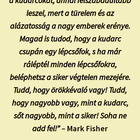
a kudarcokat, annál felszabadultabb
leszel, mert a türelem és az
alázatosság a nagy emberek erénye.
Magad is tudod, hogy a kudarc
csupán egy lépcsőfok, s ha már
ráléptél minden lépcsőfokra,
beléphetsz a siker végtelen mezejére.
Tudd, hogy örökkévaló vagy! Tudd,
hogy nagyobb vagy, mint a kudarc,
sőt nagyobb, mint a siker! Soha ne
add fel!”
– Mark Fisher