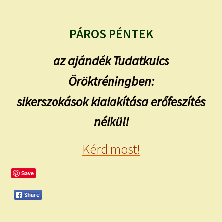
PÁROS PÉNTEK
az ajándék Tudatkulcs
Öröktréningben:
sikerszokások kialakítása erőfeszítés
nélkül!
Kérd most!
Save