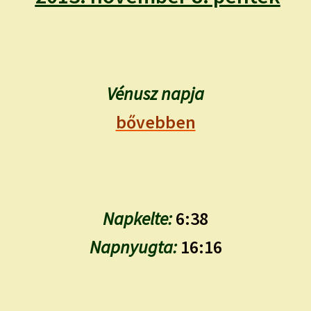
child
menu
Expand
ISMERJ MEG!
child
menu
ÍRJ NEKEM!
Vénusz napja
IRATKOZZ FEL A VIDEÓ CSATORNÁNKRA!
bővebben
TAROT ELEMZÉS MEGRENDELÉSE LIMITÁLT!
AJÁNDÉKOKKAL!
Napkelte:
6:38
Napnyugta:
16:16