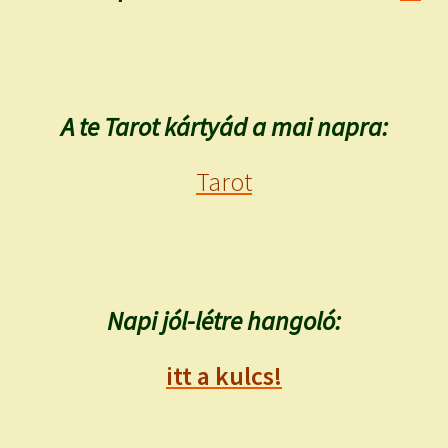
A te Tarot kártyád a mai napra:
Tarot
Napi jól-létre hangoló:
itt a kulcs!