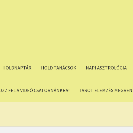
HOLDNAPTÁR
HOLD TANÁCSOK
NAPI ASZTROLÓGIA
OZZ FEL A VIDEÓ CSATORNÁNKRA!
TAROT ELEMZÉS MEGREND