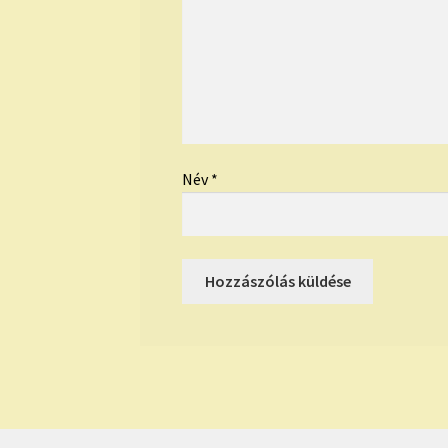
Név
*