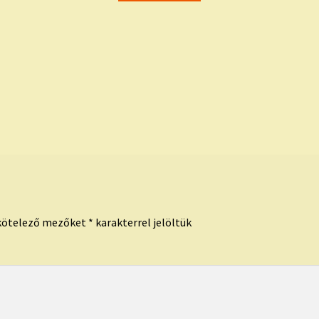
kötelező mezőket
*
karakterrel jelöltük