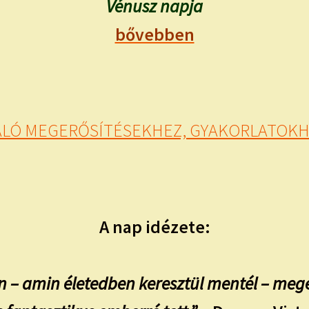
Vénusz napja
bővebben
VALÓ MEGERŐSÍTÉSEKHEZ, GYAKORLATOKHO
A nap idézete:
 – amin életedben keresztül mentél – mege