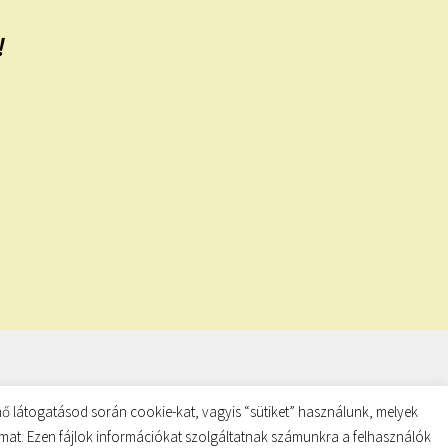
!
ő látogatásod során cookie-kat, vagyis “sütiket” használunk, melyek
almat. Ezen fájlok információkat szolgáltatnak számunkra a felhasználók