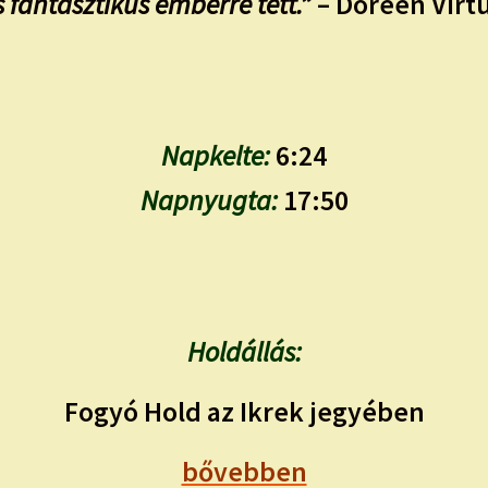
s fantasztikus emberré tett.”
– Doreen Virt
Napkelte:
6:24
Napnyugta:
17:50
Holdállás:
Fogyó Hold az Ikrek jegyében
bővebben