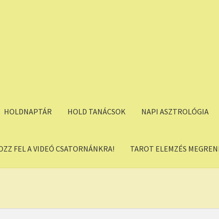
HOLDNAPTÁR
HOLD TANÁCSOK
NAPI ASZTROLÓGIA
OZZ FEL A VIDEÓ CSATORNÁNKRA!
TAROT ELEMZÉS MEGREND