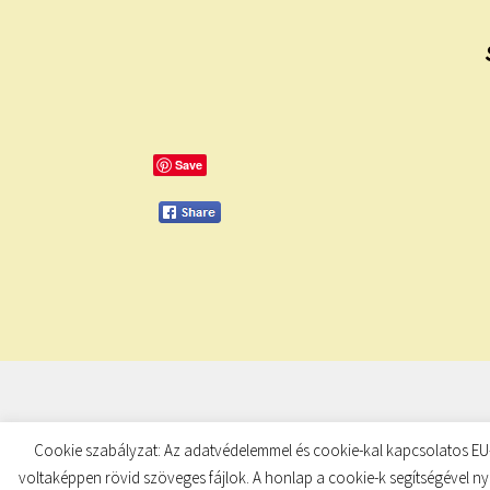
Save
© TUDATKULCS 2026
Cookie szabályzat: Az adatvédelemmel és cookie-kal kapcsolatos EU-
Built with Storefront
.
voltaképpen rövid szöveges fájlok. A honlap a cookie-k segítségével ny