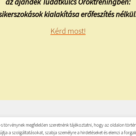
az ajándék Tudatkulcs Öröktréningben:
sikerszokások kialakítása erőfeszítés nélkül
Kérd most!
s törvénynek megfelelően szeretnénk tájékoztatni, hogy az oldalon történ
újtja a szolgáltatásokat, szabja személyre a hirdetéseket és elemzi a forg