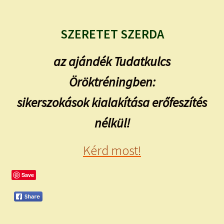
SZERETET SZERDA
az ajándék Tudatkulcs
Öröktréningben:
sikerszokások kialakítása erőfeszítés
nélkül!
Kérd most!
Save