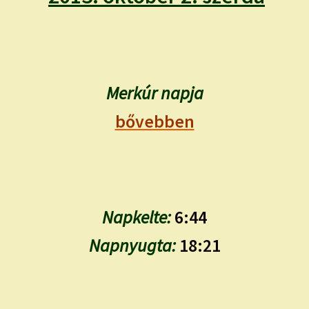
child
menu
Expand
ISMERJ MEG!
child
menu
ÍRJ NEKEM!
Merkúr napja
IRATKOZZ FEL A VIDEÓ CSATORNÁNKRA!
bővebben
TAROT ELEMZÉS MEGRENDELÉSE LIMITÁLT!
AJÁNDÉKOKKAL!
Napkelte:
6:44
Napnyugta:
18:21