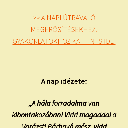
>> A NAPI ÚTRAVALÓ
MEGERŐSÍTÉSEKHEZ,
GYAKORLATOKHOZ KATTINTS IDE!
A nap idézete:
„A hála forradalma van
kibontakozóban! Vidd magaddal a
Varázst! Bárhová mész, vidd