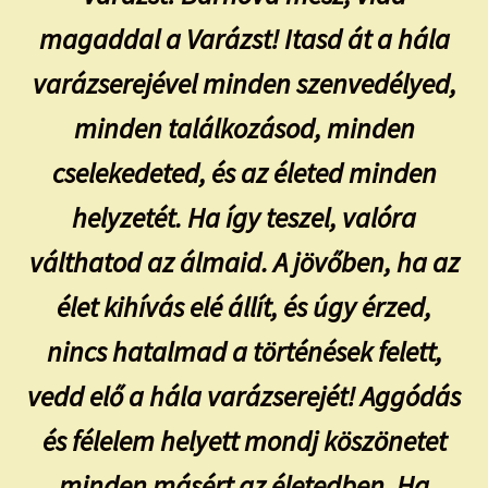
magaddal a Varázst! Itasd át a hála
varázserejével minden szenvedélyed,
minden találkozásod, minden
cselekedeted, és az életed minden
helyzetét. Ha így teszel, valóra
válthatod az álmaid. A jövőben, ha az
élet kihívás elé állít, és úgy érzed,
nincs hatalmad a történések felett,
vedd elő a hála varázserejét! Aggódás
és félelem helyett mondj köszönetet
minden másért az életedben. Ha