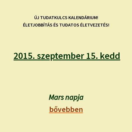
child
menu
Expand
ISMERJ MEG!
child
ÚJ TUDATKULCS KALENDÁRIUM!
menu
ÉLETJOBBÍTÁS ÉS TUDATOS ÉLETVEZETÉS!
ÍRJ NEKEM!
IRATKOZZ FEL A VIDEÓ CSATORNÁNKRA!
2015. szeptember 15. kedd
TAROT ELEMZÉS MEGRENDELÉSE LIMITÁLT!
AJÁNDÉKOKKAL!
Mars napja
bővebben