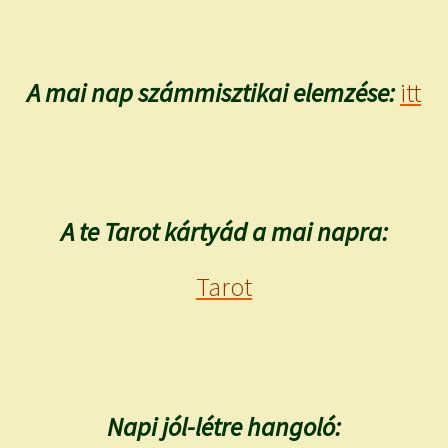
A mai nap számmisztikai elemzése:
itt
A te Tarot kártyád a mai napra:
Tarot
Napi jól-létre hangoló: