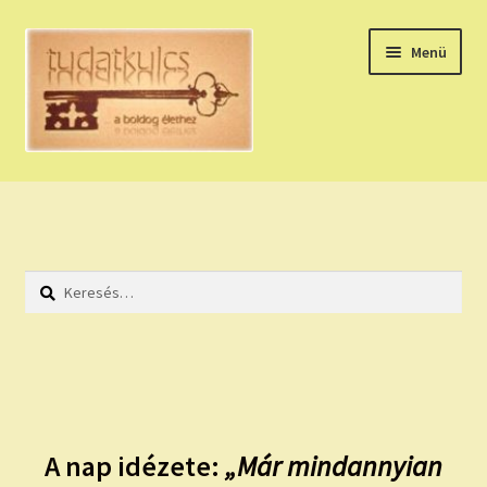
Ugrás
Kilépés
Menü
a
a
navigációhoz
tartalomba
Expand
HÚZZ EGY KÁRTYÁT!
child
menu
NAPI TAROT
Keresés:
HOLDNAPTÁR
HOLD TANÁCSOK
NAPI ASZTROLÓGIA
A nap idézete:
„Már mindannyian
Expand
KÉRJ EGY MEGERŐSÍTÉST!