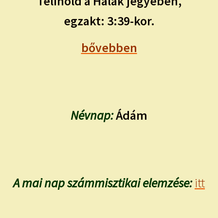
Telihold a Halak jegyében,
egzakt: 3:39-kor.
bővebben
Névnap:
Ádám
A mai nap számmisztikai elemzése:
itt