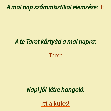
A mai nap számmisztikai elemzése:
itt
A te Tarot kártyád a mai napra:
Tarot
Napi jól-létre hangoló:
itt a kulcs!