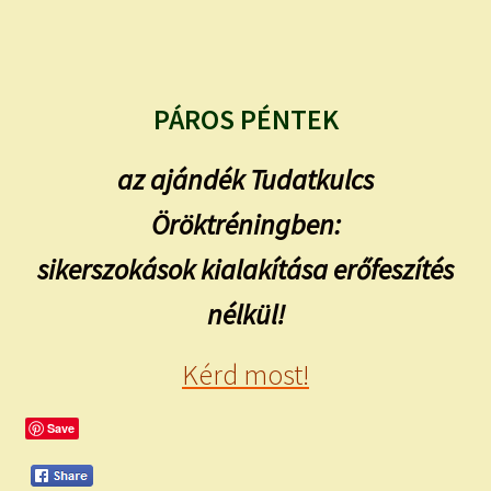
PÁROS PÉNTEK
az ajándék Tudatkulcs
Öröktréningben:
sikerszokások kialakítása erőfeszítés
nélkül!
Kérd most!
Save