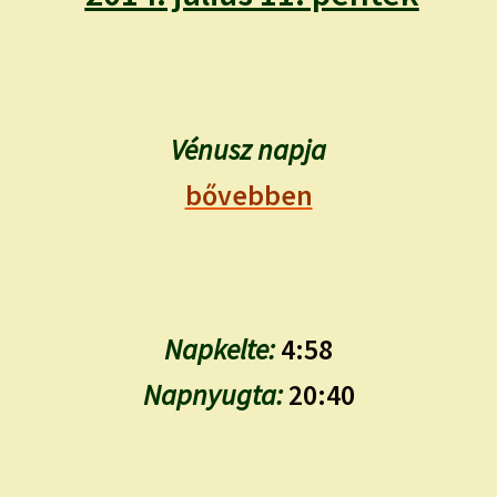
child
menu
Expand
ISMERJ MEG!
child
menu
ÍRJ NEKEM!
Vénusz napja
IRATKOZZ FEL A VIDEÓ CSATORNÁNKRA!
bővebben
TAROT ELEMZÉS MEGRENDELÉSE LIMITÁLT!
AJÁNDÉKOKKAL!
Napkelte:
4:58
Napnyugta:
20:40