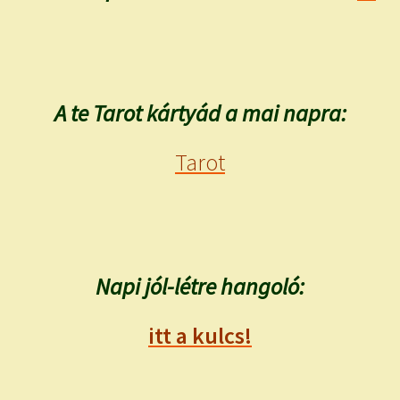
A te Tarot kártyád a mai napra:
Tarot
Napi jól-létre hangoló:
itt a kulcs!