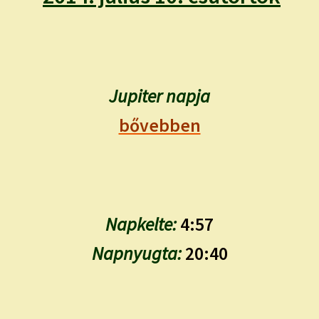
child
menu
Expand
ISMERJ MEG!
child
menu
ÍRJ NEKEM!
Jupiter napja
IRATKOZZ FEL A VIDEÓ CSATORNÁNKRA!
bővebben
TAROT ELEMZÉS MEGRENDELÉSE LIMITÁLT!
AJÁNDÉKOKKAL!
Napkelte:
4:57
Napnyugta:
20:40