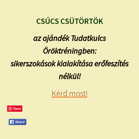
CSÚCS CSÜTÖRTÖK
az ajándék Tudatkulcs
Öröktréningben:
sikerszokások kialakítása erőfeszítés
nélkül!
Kérd most!
Save