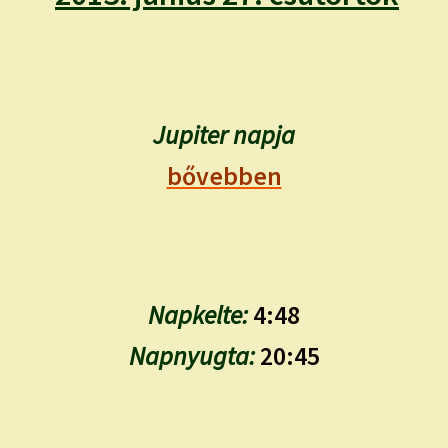
child
menu
Expand
ISMERJ MEG!
child
menu
ÍRJ NEKEM!
Jupiter napja
IRATKOZZ FEL A VIDEÓ CSATORNÁNKRA!
bővebben
TAROT ELEMZÉS MEGRENDELÉSE LIMITÁLT!
AJÁNDÉKOKKAL!
Napkelte:
4:48
Napnyugta:
20:45