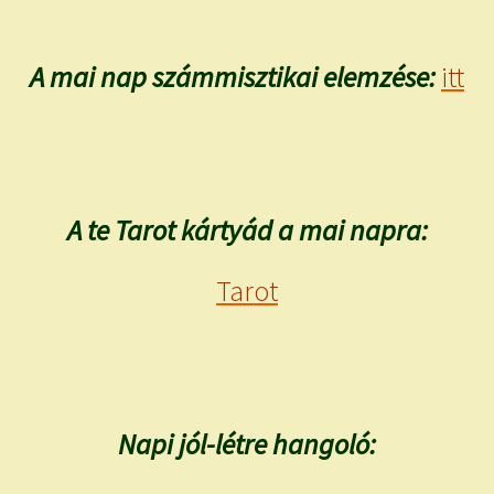
A mai nap számmisztikai elemzése:
itt
A te Tarot kártyád a mai napra:
Tarot
Napi jól-létre hangoló: